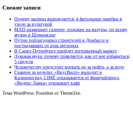
Свежие записи
Почему малина вырождается: 4 фатальные ошибки в
уходе за культурой
MAD размещает галереи, похожие на валуны, по всему
музею в Шэньчжэне
Путин поблагодарил строителей в Донбассе и
пострадавших от атак регионах
В Санкт-Петербурге пройдет интерьерный маркет
Луковая муха: почему появляется, как от нее избавиться,
5 средств
Человечеству предстоит воевать не за нефть, а за воду
Главное за неделю: «ВкусВилл» выходит в
Калининград, LIMÉ отказывается от франчайзинга,
«Яндекс Лавка» открывает кафе
Тема WordPress: Poseidon от ThemeZee.