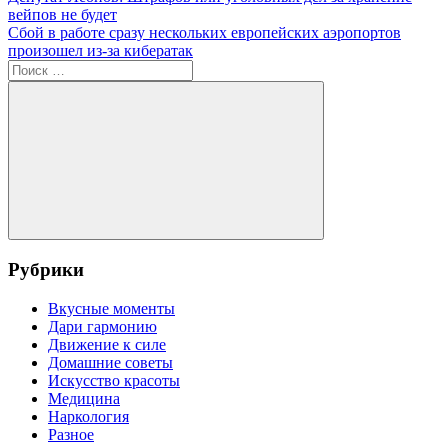
Навигация
запись:
вейпов не будет
по
Следующая
Сбой в работе сразу нескольких европейских аэропортов
записям
запись:
произошел из-за кибератак
Поиск
для:
Поиск
Рубрики
Вкусные моменты
Дари гармонию
Движение к силе
Домашние советы
Искусство красоты
Медицина
Наркология
Разное