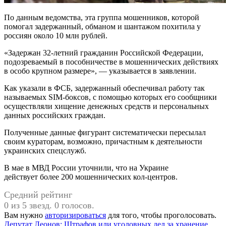
По данным ведомства, эта группа мошенников, которой
помогал задержанный, обманом и шантажом похитила у
россиян около 10 млн рублей.
«Задержан 32-летний гражданин Российской Федерации,
подозреваемый в пособничестве в мошеннических действиях
в особо крупном размере», — указывается в заявлении.
Как указали в ФСБ, задержанный обеспечивал работу так
называемых SIM-боксов, с помощью которых его сообщники
осуществляли хищение денежных средств и персональных
данных российских граждан.
Полученные данные фигурант систематически пересылал
своим кураторам, возможно, причастным к деятельности
украинских спецслужб.
В мае в МВД России уточнили, что на Украине
действует более 200 мошеннических кол-центров.
Средний рейтинг
0 из 5 звезд. 0 голосов.
Вам нужно
авторизироваться
для того, чтобы проголосовать.
Предыдущая
Депутат Леонов: Штрафов или уголовных дел за хранение