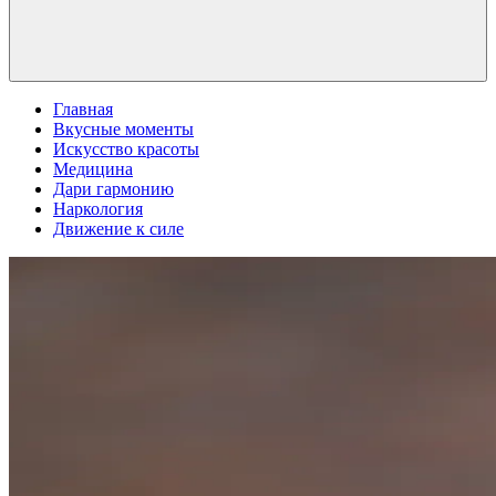
Главная
Вкусные моменты
Искусство красоты
Медицина
Дари гармонию
Наркология
Движение к силе