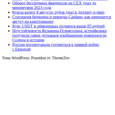
Оборот бессрочных фьючерсов на CEX упал до
минимумов 2023 года
Курсы валют 8 августа: рубль упал к доллару и евро
Стагнация биткоина и рекорды Cardano: как начинается
август на крипторынке
Курс USDT в обменниках поднялся выше 85 рублей
Неустойчивость Кельвина-Гельмгольца: астрофизики
получили самое детальное изображение поверхности
Солнца в истории
России посоветовали готовиться к прямой войне
с Европой
Тема WordPress: Poseidon от ThemeZee.