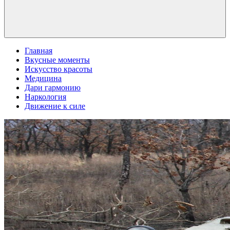
Главная
Вкусные моменты
Искусство красоты
Медицина
Дари гармонию
Наркология
Движение к силе