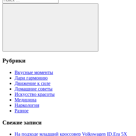
записям
для:
Поиск
Рубрики
Вкусные моменты
Дари гармонию
Движение к силе
Домашние советы
Искусство красоты
Медицина
Наркология
Разное
Свежие записи
На подходе младший кроссовер Volkswagen ID.Era 5X