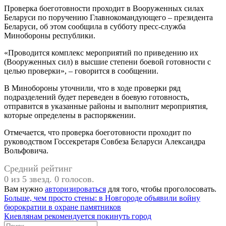
Проверка боеготовности проходит в Вооруженных силах
Беларуси по поручению Главнокомандующего – президента
Беларуси, об этом сообщила в субботу пресс-служба
Минобороны республики.
«Проводится комплекс мероприятий по приведению их
(Вооруженных сил) в высшие степени боевой готовности с
целью проверки», – говорится в сообщении.
В Минобороны уточнили, что в ходе проверки ряд
подразделений будет переведен в боевую готовность,
отправится в указанные районы и выполнит мероприятия,
которые определены в распоряжении.
Отмечается, что проверка боеготовности проходит по
руководством Госсекретаря Совбеза Беларуси Александра
Вольфовича.
Средний рейтинг
0 из 5 звезд. 0 голосов.
Вам нужно
авторизироваться
для того, чтобы проголосовать.
Навигация
Предыдущая
Больше, чем просто стены: в Новгороде объявили войну
запись:
бюрократии в охране памятников
по
Следующая
Киевлянам рекомендуется покинуть город
запись:
Поиск