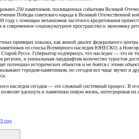
ровано 250 памятников, посвященных событиям Великой Отечес
ечении Победы советского народа в Великой Отечественной войн
0 году с помощью механизмов льготного кредитования привести
 в современное социокультурное пространство и экономику рег
ных примерах показал, как живой диалог федерального центра и 
памятников из списка Всемирного наследия ЮНЕСКО, а Новгоро
 Старой Руссе. Губернатор подчеркнул, что наследие — это не т
 регионе, и уникальным ландшафтам количество туристов достиг
дят потенциал исторических объектов и не боятся с этими объе
азывают городом-памятником, но сегодня все чаще звучит и дру
са.
ного наследия сегодня — это сложный системный процесс. В его
позволят вдохнуть в памятники новую жизнь, интегрировав их в
5 год