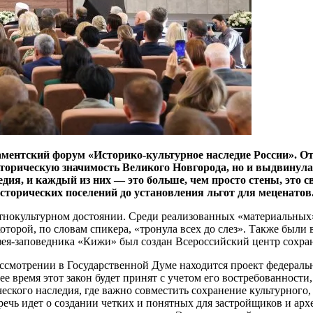
ентский форум «Историко-культурное наследие России». От
торическую значимость Великого Новгорода, но и выдвинула
дия, и каждый из них — это больше, чем просто стены, это 
торических поселений до установления льгот для меценатов
этнокультурном достоянии. Среди реализованных «материальных
оторой, по словам спикера, «тронула всех до слез». Также были
узея-заповедника «Кижи» был создан Всероссийский центр сохра
ассмотрении в Государственной Думе находится проект федераль
е время этот закон будет принят с учетом его востребованност
кого наследия, где важно совместить сохранение культурного, а
, речь идет о создании четких и понятных для застройщиков и ар