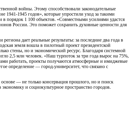
твенной войны. Этому способствовали законодательные
е 1941-1945 годов», которые упростили уход за такими
 в порядок 1 100 объектов. «Совместными усилиями удастся
ионов России. Это поможет сохранить духовные ценности для
региона дает реальные результаты: за последние два года в
дская земля вошла в пилотный проект президентской
олько стены, но и экономический ресурс. Благодаря системной
ло 2,5 млн человек. «Наш турпоток за три года вырос на 75%,
ктами работать, проекты получаются атмосферные и имиджевые
гое определение — город-университет, что связано с
 основе — не только консервация прошлого, но и поиск
 экономику и социокультурное пространство городов.