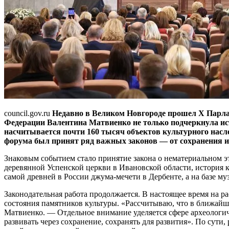
council.gov.ru
Недавно в Великом Новгороде прошел X Парлам
Федерации Валентина Матвиенко не только подчеркнула ис
насчитывается почти 160 тысяч объектов культурного насле
форума был принят ряд важных законов — от сохранения ис
Знаковым событием стало принятие закона о нематериальном 
деревянной Успенской церкви в Ивановской области, история к
самой древней в России джума-мечети в Дербенте, а на базе м
Законодательная работа продолжается. В настоящее время на р
состояния памятников культуры. «Рассчитываю, что в ближайше
Матвиенко. — Отдельное внимание уделяется сфере археологичес
развивать через сохранение, сохранять для развития». По сути