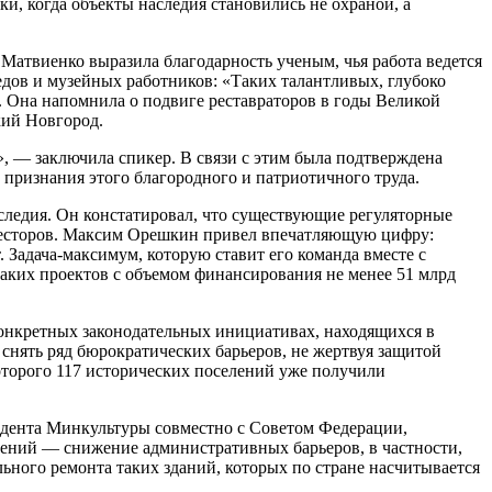
и, когда объекты наследия становились не охраной, а
Матвиенко выразила благодарность ученым, чья работа ведется
едов и музейных работников: «Таких талантливых, глубоко
». Она напомнила о подвиге реставраторов в годы Великой
кий Новгород.
», — заключила спикер. В связи с этим была подтверждена
признания этого благородного и патриотичного труда.
ледия. Он констатировал, что существующие регуляторные
нвесторов. Максим Орешкин привел впечатляющую цифру:
 Задача-максимум, которую ставит его команда вместе с
аких проектов с объемом финансирования не менее 51 млрд
онкретных законодательных инициативах, находящихся в
 снять ряд бюрократических барьеров, не жертвуя защитой
оторого 117 исторических поселений уже получили
идента Минкультуры совместно с Советом Федерации,
лений — снижение административных барьеров, в частности,
ного ремонта таких зданий, которых по стране насчитывается