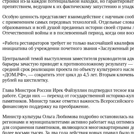
стройки из-за каждой потенциальной находки, но гарантироват
препятствием, ведущим к их фактическому запустению и упадк
Особую ценность представляет взаимодействие с научным сообщ
с применением самых передовых технологий. Отдельные слова 
образованных и всей душой преданных истории своей страны лю
Отечественной войны и в послевоенный период, когда они вос
«Работа реставраторов требует не только высочайшей квалифик
инициатива об учреждении почетного звания «Заслуженный рес
Центральной темой выступления заместителя руководителя ад
барьеры зачастую приводят к противоположному результату —
средний срок реализации проекта по объекту культурного насле
«ДОМ.РФ», — сократить этот цикл до 4,5 лет. Вторым ключевы
рублей на шестилетку.
Глава Минстроя России Ирек Файзуллин подтвердил тесное вз
работе. Среди них — переход от государственной историко-кул
памятников. Министр также отметил важность Всероссийского 
финансовую поддержку на преображение.
Министр культуры Ольга Любимова подробно остановилась на 
регионами и муниципалитетами активно работает над оптимиза
для сохранения памятников, являющихся многоквартирными до
более восьми тысяч. За два года действия новых правил было 