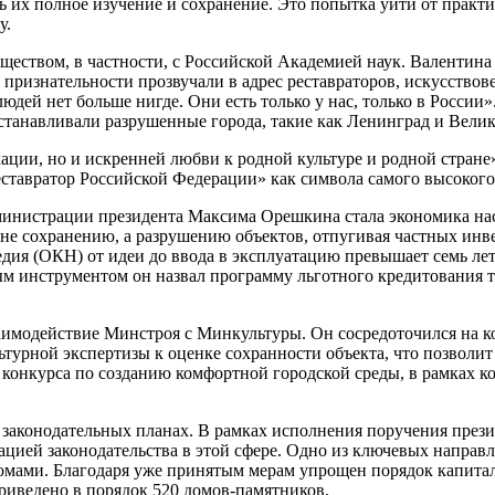
ь их полное изучение и сохранение. Это попытка уйти от практик
у.
еством, в частности, с Российской Академией наук. Валентина 
признательности прозвучали в адрес реставраторов, искусствов
дей нет больше нигде. Они есть только у нас, только в России
станавливали разрушенные города, такие как Ленинград и Вели
ации, но и искренней любви к родной культуре и родной стране
тавратор Российской Федерации» как символа самого высокого 
министрации президента Максима Орешкина стала экономика нас
 не сохранению, а разрушению объектов, отпугивая частных и
дия (ОКН) от идеи до ввода в эксплуатацию превышает семь лет.
м инструментом он назвал программу льготного кредитования т
аимодействие Минстроя с Минкультуры. Он сосредоточился на к
ьтурной экспертизы к оценке сохранности объекта, что позволит
конкурса по созданию комфортной городской среды, в рамках к
законодательных планах. В рамках исполнения поручения през
цией законодательства в этой сфере. Одно из ключевых направ
мами. Благодаря уже принятым мерам упрощен порядок капиталь
приведено в порядок 520 домов-памятников.