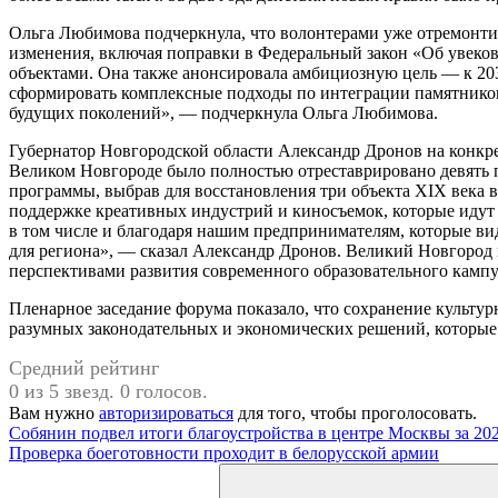
Ольга Любимова подчеркнула, что волонтерами уже отремонти
изменения, включая поправки в Федеральный закон «Об увеков
объектами. Она также анонсировала амбициозную цель — к 203
сформировать комплексные подходы по интеграции памятников
будущих поколений», — подчеркнула Ольга Любимова.
Губернатор Новгородской области Александр Дронов на конкрет
Великом Новгороде было полностью отреставрировано девять 
программы, выбрав для восстановления три объекта XIX века в
поддержке креативных индустрий и киносъемок, которые идут в
в том числе и благодаря нашим предпринимателям, которые ви
для региона», — сказал Александр Дронов. Великий Новгород н
перспективами развития современного образовательного кампу
Пленарное заседание форума показало, что сохранение культур
разумных законодательных и экономических решений, которые 
Средний рейтинг
0 из 5 звезд. 0 голосов.
Вам нужно
авторизироваться
для того, чтобы проголосовать.
Навигация
Предыдущая
Собянин подвел итоги благоустройства в центре Москвы за 202
запись:
Следующая
Проверка боеготовности проходит в белорусской армии
по
запись:
Поиск
записям
для: