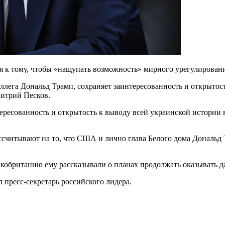
я к тому, чтобы «нащупать возможность» мирного урегулировани
ллега Дональд Трамп, сохраняет заинтересованность и открытос
митрий Песков.
тересованность и открытость к выводу всей украинской истории 
считывают на то, что США и лично глава Белого дома Дональд 
икобританию ему рассказывали о планах продолжать оказывать д
л пресс-секретарь российского лидера.