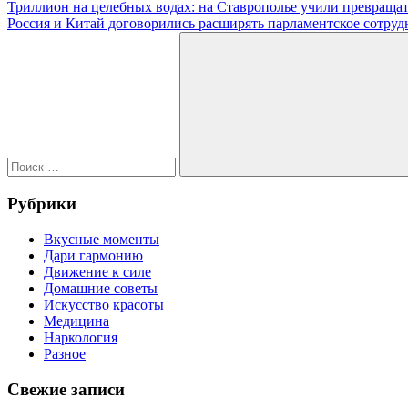
Навигация
Предыдущая
Триллион на целебных водах: на Ставрополье учили превращат
запись:
Следующая
Россия и Китай договорились расширять парламентское сотруд
по
запись:
Поиск
записям
для:
Поиск
Рубрики
Вкусные моменты
Дари гармонию
Движение к силе
Домашние советы
Искусство красоты
Медицина
Наркология
Разное
Свежие записи