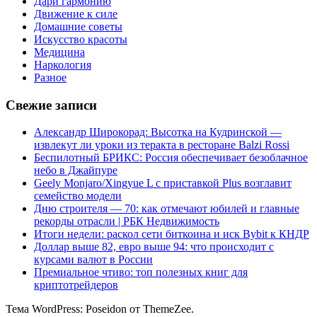
Дари гармонию
Движение к силе
Домашние советы
Искусство красоты
Медицина
Наркология
Разное
Свежие записи
Александр Широкорад: Высотка на Кудринской —
извлекут ли уроки из теракта в ресторане Balzi Rossi
Беспилотный БРИКС: Россия обеспечивает безоблачное
небо в Джайпуре
Geely Monjaro/Xingyue L с приставкой Plus возглавит
семейство модели
Дню строителя — 70: как отмечают юбилей и главные
рекорды отрасли | РБК Недвижимость
Итоги недели: раскол сети биткоина и иск Bybit к КНДР
Доллар выше 82, евро выше 94: что происходит с
курсами валют в России
Премиальное чтиво: топ полезных книг для
криптотрейдеров
Тема WordPress: Poseidon от ThemeZee.