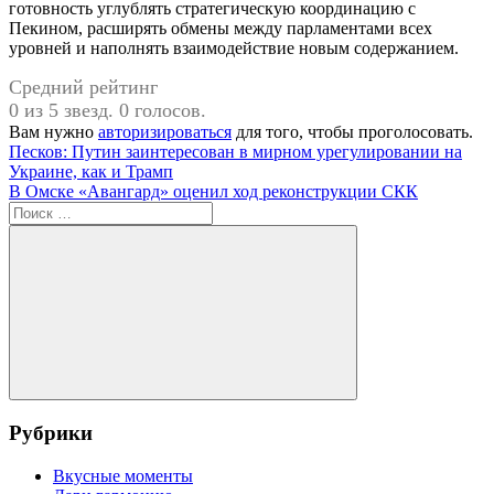
готовность углублять стратегическую координацию с
Пекином, расширять обмены между парламентами всех
уровней и наполнять взаимодействие новым содержанием.
Средний рейтинг
0 из 5 звезд. 0 голосов.
Вам нужно
авторизироваться
для того, чтобы проголосовать.
Навигация
Предыдущая
Песков: Путин заинтересован в мирном урегулировании на
запись:
Украине, как и Трамп
по
Следующая
В Омске «Авангард» оценил ход реконструкции СКК
записям
запись:
Поиск
для:
Поиск
Рубрики
Вкусные моменты