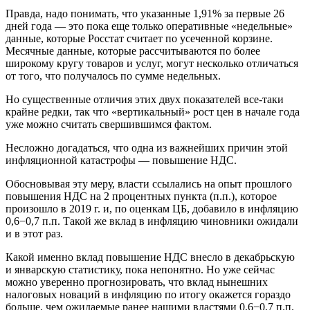
Правда, надо понимать, что указанные 1,91% за первые 26
дней года — это пока еще только оперативные «недельные»
данные, которые Росстат считает по усеченной корзине.
Месячные данные, которые рассчитываются по более
широкому кругу товаров и услуг, могут несколько отличаться
от того, что получалось по сумме недельных.
Но существенные отличия этих двух показателей все-таки
крайне редки, так что «вертикальный» рост цен в начале года
уже можно считать свершившимся фактом.
Несложно догадаться, что одна из важнейших причин этой
инфляционной катастрофы — повышение НДС.
Обосновывая эту меру, власти ссылались на опыт прошлого
повышения НДС на 2 процентных пункта (п.п.), которое
произошло в 2019 г. и, по оценкам ЦБ, добавило в инфляцию
0,6−0,7 п.п. Такой же вклад в инфляцию чиновники ожидали
и в этот раз.
Какой именно вклад повышение НДС внесло в декабрьскую
и январскую статистику, пока непонятно. Но уже сейчас
можно уверенно прогнозировать, что вклад нынешних
налоговых новаций в инфляцию по итогу окажется гораздо
больше, чем ожидаемые ранее нашими властями 0,6−0,7 п.п.