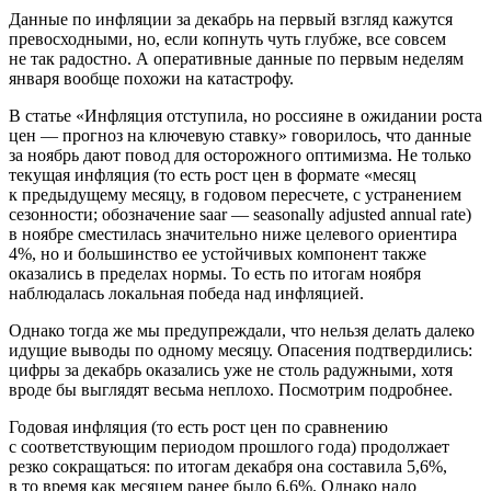
Данные по инфляции за декабрь на первый взгляд кажутся
превосходными, но, если копнуть чуть глубже, все совсем
не так радостно. А оперативные данные по первым неделям
января вообще похожи на катастрофу.
В статье «Инфляция отступила, но россияне в ожидании роста
цен — прогноз на ключевую ставку» говорилось, что данные
за ноябрь дают повод для осторожного оптимизма. Не только
текущая инфляция (то есть рост цен в формате «месяц
к предыдущему месяцу, в годовом пересчете, с устранением
сезонности; обозначение saar — seasonally adjusted annual rate)
в ноябре сместилась значительно ниже целевого ориентира
4%, но и большинство ее устойчивых компонент также
оказались в пределах нормы. То есть по итогам ноября
наблюдалась локальная победа над инфляцией.
Однако тогда же мы предупреждали, что нельзя делать далеко
идущие выводы по одному месяцу. Опасения подтвердились:
цифры за декабрь оказались уже не столь радужными, хотя
вроде бы выглядят весьма неплохо. Посмотрим подробнее.
Годовая инфляция (то есть рост цен по сравнению
с соответствующим периодом прошлого года) продолжает
резко сокращаться: по итогам декабря она составила 5,6%,
в то время как месяцем ранее было 6,6%. Однако надо