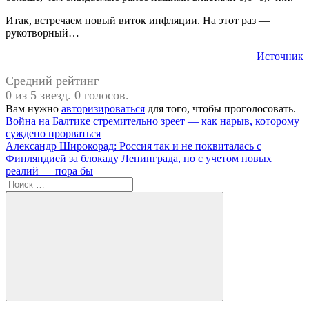
Итак, встречаем новый виток инфляции. На этот раз —
рукотворный…
Источник
Средний рейтинг
0 из 5 звезд. 0 голосов.
Вам нужно
авторизироваться
для того, чтобы проголосовать.
Навигация
Предыдущая
#Министерство
Война на Балтике стремительно зреет — как нарыв, которому
запись:
финансов
суждено прорваться
по
Следующая
Александр Широкорад: Россия так и не поквиталась с
записям
запись:
Финляндией за блокаду Ленинграда, но с учетом новых
реалий — пора бы
Поиск
для:
Поиск