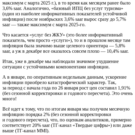
максимум с марта 2025 г.), в то время как месяцем ранее было
3,6% saar. Аналогично, «базовый ИПЦ без услуг туризма»
(один из наиболее информативных показателей устойчивой
инфляции) после ноябрьских 3,6% saar вырос сразу до 5,7%
saar — также максимум с марта 2025-го.
Что касается «услуг без ЖКУ» (это более информативный
показатель, чем просто «услуги»), то и в прошлом месяце там
инфляция была значимо выше целевого ориентира — 5,8%
saar, а уж в декабре все оказалось совсем плохо — 10,4% saar.
Итак, уже в декабре мы наблюдали значимое ухудшение
ситуации с устойчивыми компонентами инфляции.
А в январе, по оперативным недельным данным, ускорение
инфляции приобрело катастрофический характер. Так,
за период с начала года по 26 января рост цен составил 1,91%
(без сезонной корректировки и годового пересчета). Это очень
много!
Всё идет к тому, что по итогам января мы получим месячную
инфляцию порядка 2% (без сезонной корректировки
и годового пересчета), что, по оценкам аналитиков, примерно
соответствует 20% saar (ТГ-канал «Твердые цифры») или даже
выше (ТГ-канал MMI).