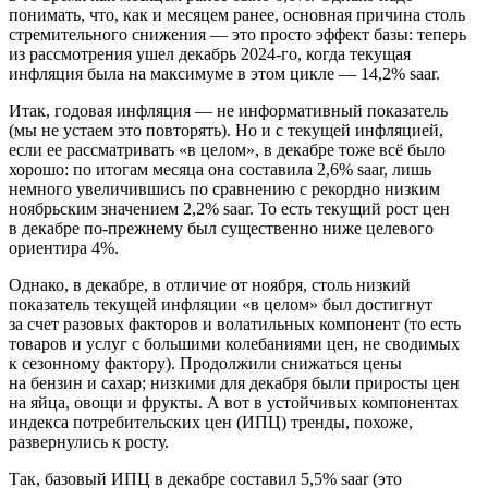
понимать, что, как и месяцем ранее, основная причина столь
стремительного снижения — это просто эффект базы: теперь
из рассмотрения ушел декабрь 2024-го, когда текущая
инфляция была на максимуме в этом цикле — 14,2% saar.
Итак, годовая инфляция — не информативный показатель
(мы не устаем это повторять). Но и с текущей инфляцией,
если ее рассматривать «в целом», в декабре тоже всё было
хорошо: по итогам месяца она составила 2,6% saar, лишь
немного увеличившись по сравнению с рекордно низким
ноябрьским значением 2,2% saar. То есть текущий рост цен
в декабре по-прежнему был существенно ниже целевого
ориентира 4%.
Однако, в декабре, в отличие от ноября, столь низкий
показатель текущей инфляции «в целом» был достигнут
за счет разовых факторов и волатильных компонент (то есть
товаров и услуг с большими колебаниями цен, не сводимых
к сезонному фактору). Продолжили снижаться цены
на бензин и сахар; низкими для декабря были приросты цен
на яйца, овощи и фрукты. А вот в устойчивых компонентах
индекса потребительских цен (ИПЦ) тренды, похоже,
развернулись к росту.
Так, базовый ИПЦ в декабре составил 5,5% saar (это