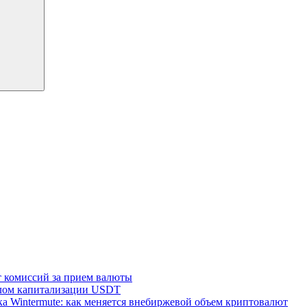
т комиссий за прием валюты
алом капитализации USDT
а Wintermute: как меняется внебиржевой объем криптовалют