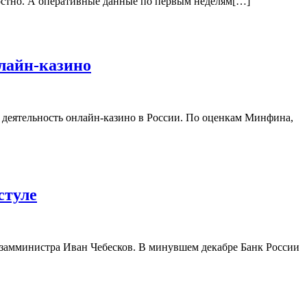
адостно. А оперативные данные по первым неделям[…]
лайн-казино
деятельность онлайн-казино в России. По оценкам Минфина,
стуле
замминистра Иван Чебесков. В минувшем декабре Банк России