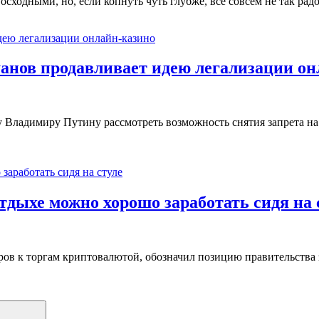
осходными, но, если копнуть чуть глубже, все совсем не так р
нов продавливает идею легализации он
ладимиру Путину рассмотреть возможность снятия запрета на 
тдыхе можно хорошо заработать сидя на 
в к торгам криптовалютой, обозначил позицию правительства 