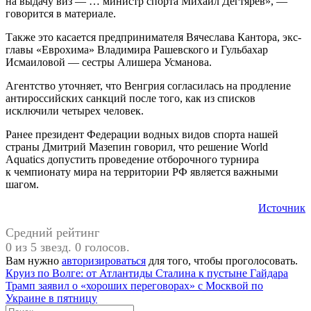
на выдачу виз — … министр спорта Михаил Дегтярев», —
говорится в материале.
Также это касается предпринимателя Вячеслава Кантора, экс-
главы «Еврохима» Владимира Рашевского и Гульбахар
Исмаиловой — сестры Алишера Усманова.
Агентство уточняет, что Венгрия согласилась на продление
антироссийских санкций после того, как из списков
исключили четырех человек.
Ранее президент Федерации водных видов спорта нашей
страны Дмитрий Мазепин говорил, что решение World
Aquatics допустить проведение отборочного турнира
к чемпионату мира на территории РФ является важными
шагом.
Источник
Средний рейтинг
0 из 5 звезд. 0 голосов.
Вам нужно
авторизироваться
для того, чтобы проголосовать.
Навигация
Предыдущая
#Михаил
Круиз по Волге: от Атлантиды Сталина к пустыне Гайдара
запись:
Следующая
Дегтярев
Трамп заявил о «хороших переговорах» c Москвой по
по
запись:
Украине в пятницу
Поиск