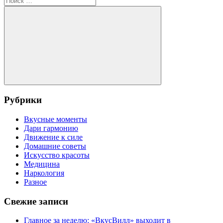
записям
для:
Поиск
Рубрики
Вкусные моменты
Дари гармонию
Движение к силе
Домашние советы
Искусство красоты
Медицина
Наркология
Разное
Свежие записи
Главное за неделю: «ВкусВилл» выходит в