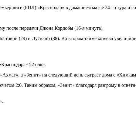
ер-лиге (РПЛ) «Краснодар» в домашнем матче 24-го тура и сокр
му после передачи Джона Кордобы (16-я минута).
стовой (29) и Лусиано (38). Во втором тайме хозяева увеличил
«Краснодара» 52 очка.
«Ахмат», а «Зенит» на следующий день сыграет дома с «Химкам
 счетом 2:0. Таким образом, «Зенит» благодаря разгрому в отве
».