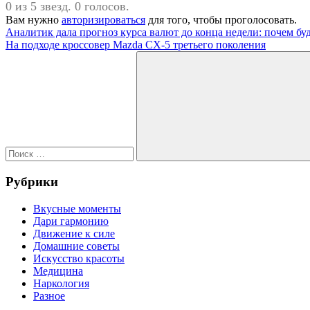
0 из 5 звезд. 0 голосов.
Вам нужно
авторизироваться
для того, чтобы проголосовать.
Навигация
Предыдущая
Аналитик дала прогноз курса валют до конца недели: почем буд
запись:
Следующая
На подходе кроссовер Mazda CX-5 третьего поколения
по
запись:
Поиск
записям
для:
Поиск
Рубрики
Вкусные моменты
Дари гармонию
Движение к силе
Домашние советы
Искусство красоты
Медицина
Наркология
Разное