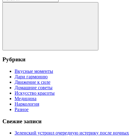
записям
для:
Поиск
Рубрики
Вкусные моменты
Дари гармонию
Движение к силе
Домашние советы
Искусство красоты
Медицина
Наркология
Разное
Свежие записи
Зеленский устроил очередную истерику после ночных