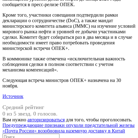
сообщается в пресс-релизе ОПЕК.
Кроме того, участники совещания подтвердили рамки
декларации о сотрудничестве (DoC), а также мандат
министерского комитета альянса (JMMC) на изучение условий
мирового рынка нефти и уровней ее добычи участниками
сделки. Комитет будет собираться раз в два месяца и в случае
необходимости имеет право потребовать проведения
министерской встречи ОПЕК+.
В коммюнике также отмечена «исключительная важность
соблюдения сделки в полном соответствии с учетом
механизма компенсаций».
Следующая встреча министров ОПЕК+ назначена на 30
ноября.
Источник
Средний рейтинг
0 из 5 звезд. 0 голосов.
Вам нужно
авторизироваться
для того, чтобы проголосовать.
Навигация
Предыдущая
Предупреждающие признаки опухоли предстательной железы
запись:
Следующая
«Почта России» возобновила наземную доставку в Китай
по
запись:
Поиск