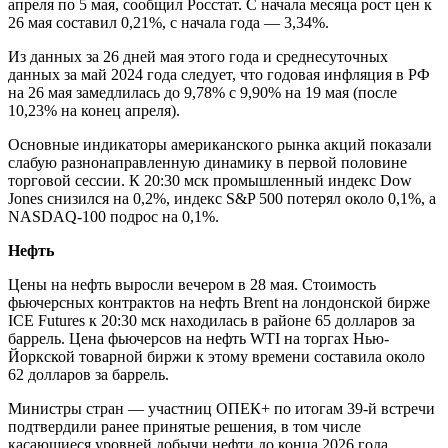
апреля по 5 мая, сообщил Росстат. С начала месяца рост цен к
26 мая составил 0,21%, с начала года — 3,34%.
Из данных за 26 дней мая этого года и среднесуточных
данных за май 2024 года следует, что годовая инфляция в РФ
на 26 мая замедлилась до 9,78% с 9,90% на 19 мая (после
10,23% на конец апреля).
Основные индикаторы американского рынка акций показали
слабую разнонаправленную динамику в первой половине
торговой сессии. К 20:30 мск промышленный индекс Dow
Jones снизился на 0,2%, индекс S&P 500 потерял около 0,1%, а
NASDAQ-100 подрос на 0,1%.
Нефть
Цены на нефть выросли вечером в 28 мая. Стоимость
фьючерсных контрактов на нефть Brent на лондонской бирже
ICE Futures к 20:30 мск находилась в районе 65 долларов за
баррель. Цена фьючерсов на нефть WTI на торгах Нью-
Йоркской товарной биржи к этому времени составила около
62 долларов за баррель.
Министры стран — участниц ОПЕК+ по итогам 39-й встречи
подтвердили ранее принятые решения, в том числе
касающиеся уровней добычи нефти до конца 2026 года,