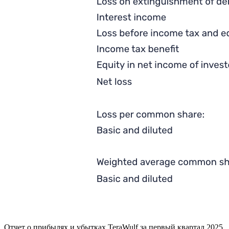
Отчет о прибылях и убытках TeraWulf за первый квартал 2025