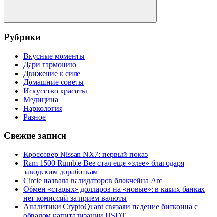
Поиск
Рубрики
Вкусные моменты
Дари гармонию
Движение к силе
Домашние советы
Искусство красоты
Медицина
Наркология
Разное
Свежие записи
Кроссовер Nissan NX7: первый показ
Ram 1500 Rumble Bee стал еще «злее» благодаря
заводским доработкам
Circle назвала валидаторов блокчейна Arc
Обмен «старых» долларов на «новые»: в каких банках
нет комиссий за прием валюты
Аналитики CryptoQuant связали падение биткоина с
обвалом капитализации USDT