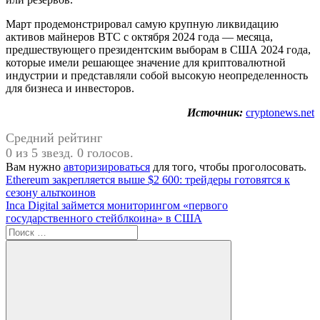
Март продемонстрировал самую крупную ликвидацию
активов майнеров BTC с октября 2024 года — месяца,
предшествующего президентским выборам в США 2024 года,
которые имели решающее значение для криптовалютной
индустрии и представляли собой высокую неопределенность
для бизнеса и инвесторов.
Источник:
cryptonews.net
Средний рейтинг
0 из 5 звезд. 0 голосов.
Вам нужно
авторизироваться
для того, чтобы проголосовать.
Навигация
Предыдущая
Ethereum закрепляется выше $2 600: трейдеры готовятся к
запись:
сезону альткоинов
по
Следующая
Inca Digital займется мониторингом «первого
записям
запись:
государственного стейблкоина» в США
Поиск
для: