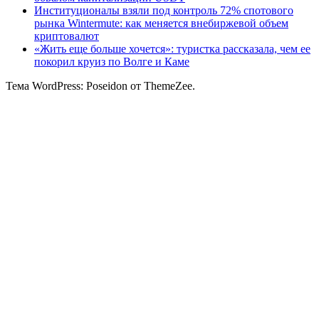
Институционалы взяли под контроль 72% спотового
рынка Wintermute: как меняется внебиржевой объем
криптовалют
«Жить еще больше хочется»: туристка рассказала, чем ее
покорил круиз по Волге и Каме
Тема WordPress: Poseidon от ThemeZee.