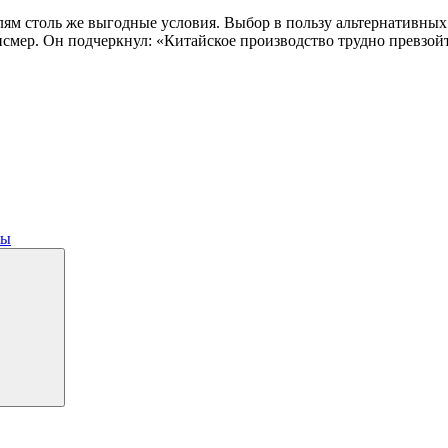
лям столь же выгодные условия. Выбор в пользу альтернативны
мер. Он подчеркнул: «Китайское производство трудно превзойт
ты