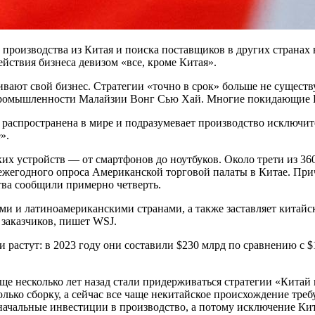
 производства из Китая и поиска поставщиков в других страна
ействия бизнеса девизом «все, кроме Китая».
вают свой бизнес. Стратегии «точно в срок» больше не сущест
промышленности Малайзии Вонг Сью Хай. Многие покидающие К
ее распространена в мире и подразумевает производство исключи
».
ких устройств — от смартфонов до ноутбуков. Около трети из 3
в ежегодного опроса Американской торговой палаты в Китае. Пр
тва сообщили примерно четверть.
ми и латиноамериканскими странами, а также заставляет китайс
 заказчиков, пишет WSJ.
астут: в 2023 году они составили $230 млрд по сравнению с $
ще несколько лет назад стали придерживаться стратегии «Кита
олько сборку, а сейчас все чаще некитайское происхождение треб
начальные инвестиции в производство, а потому исключение Кит