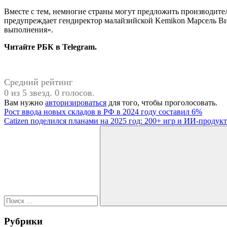
Вместе с тем, немногие страны могут предложить производите
предупреждает гендиректор малайзийской Kemikon Марсель Вис
выполнения».
Читайте РБК в Telegram.
Средний рейтинг
0 из 5 звезд. 0 голосов.
Вам нужно
авторизироваться
для того, чтобы проголосовать.
Навигация
Предыдущая
Рост ввода новых складов в РФ в 2024 году составил 6%
запись:
Следующая
Catizen поделился планами на 2025 год: 200+ игр и ИИ-продук
по
запись:
Поиск
записям
для:
Поиск
Рубрики