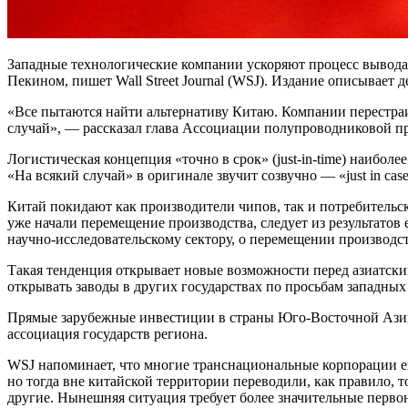
Западные технологические компании ускоряют процесс вывода
Пекином, пишет Wall Street Journal (WSJ). Издание описывает д
«Все пытаются найти альтернативу Китаю. Компании перестраи
случай», — рассказал глава Ассоциации полупроводниковой 
Логистическая концепция «точно в срок» (just-in-time) наибол
«На всякий случай» в оригинале звучит созвучно — «just in case
Китай покидают как производители чипов, так и потребительс
уже начали перемещение производства, следует из результато
научно-исследовательскому сектору, о перемещении производс
Такая тенденция открывает новые возможности перед азиатски
открывать заводы в других государствах по просьбам западных
Прямые зарубежные инвестиции в страны Юго-Восточной Азии р
ассоциация государств региона.
WSJ напоминает, что многие транснациональные корпорации е
но тогда вне китайской территории переводили, как правило, т
другие. Нынешняя ситуация требует более значительные перво