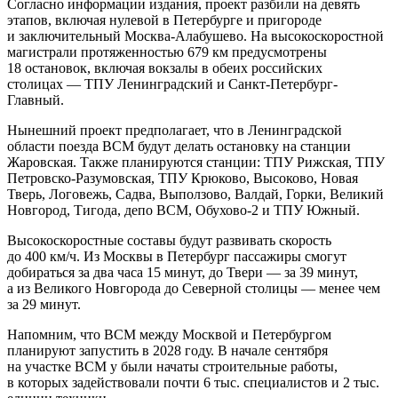
Согласно информации издания, проект разбили на девять
этапов, включая нулевой в Петербурге и пригороде
и заключительный Москва-Алабушево. На высокоскоростной
магистрали протяженностью 679 км предусмотрены
18 остановок, включая вокзалы в обеих российских
столицах — ТПУ Ленинградский и Санкт-Петербург-
Главный.
Нынешний проект предполагает, что в Ленинградской
области поезда ВСМ будут делать остановку на станции
Жаровская. Также планируются станции: ТПУ Рижская, ТПУ
Петровско-Разумовская, ТПУ Крюково, Высоково, Новая
Тверь, Логовежь, Садва, Выползово, Валдай, Горки, Великий
Новгород, Тигода, депо ВСМ, Обухово-2 и ТПУ Южный.
Высокоскоростные составы будут развивать скорость
до 400 км/ч. Из Москвы в Петербург пассажиры смогут
добираться за два часа 15 минут, до Твери — за 39 минут,
а из Великого Новгорода до Северной столицы — менее чем
за 29 минут.
Напомним, что ВСМ между Москвой и Петербургом
планируют запустить в 2028 году. В начале сентября
на участке ВСМ у были начаты строительные работы,
в которых задействовали почти 6 тыс. специалистов и 2 тыс.