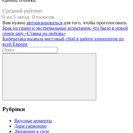
единиц техники.
Средний рейтинг
0 из 5 звезд. 0 голосов.
Вам нужно
авторизироваться
для того, чтобы проголосовать.
Навигация
Предыдущая
Брак на грани и экстремальные испытания: что было в новой
запись:
серии шоу «Ставка на любовь»
по
Следующая
Кибератака вызвала массовый сбой в работе аэропортов по
записям
запись:
всей Европе
Поиск
для:
Поиск
Рубрики
Вкусные моменты
Дари гармонию
Движение к силе