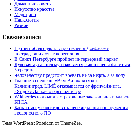
Домашние советы
Искусство красоты
Медицина
Наркология
Разное
Свежие записи
Путин поблагодарил строителей в Донбассе и
пострадавших от атак регионах
В Санкт-Петербурге пройдет интерьерный маркет
Луковая муха: почему появляется, как от нее избавиться,
5 средств
Человечеству предстоит воевать не за нефть, а за воду
Главное за неделю: «ВкусВилл» выходит в
Калининград, LIMÉ отказывается от франчайзинга,
«Яндекс Лавка» открывает кафе
Wildberries включил в страхование заказов риски ударов
БПЛА
Банки смогут блокировать переводы при обнаружении
вредоносного ПО
Тема WordPress: Poseidon от ThemeZee.