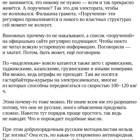
не занимается, это никому не нужно — всем и так прекрасно
живётся. А поручение? Так это для электората, чтобы
не волновался. Филькина грамота. «Поручения» эти
регулярно проваливаются и никого во властных структурах
сей момент не волнует.
Виновных прочему-то не наказывают, а список «поручений»
на официально сайте регулярно подчищают. Чтобы никто
не читал всякую устаревшую информацию. Поговорили —
и хватит. Потом, быть может, ещё поговорим.
По «выделенкам» вовсю катаются также авто с армянскими,
таджикскими, казахскими, грузинскими и иными номерами.
Им можно, ведь штрафы не приходят. Там же носятся
гастарбайтеры-курьеры на электросамокатах, многие
из которых способны передвигаться со скоростью 100−120 км/
ч.
Этим почему-то тоже можно. Не иначе всем им это разрешено
потому, что они не русские, иного объяснения придумать
сложно. Навести тут порядок проще простого, так ведь
не наводят. Что и порождает подобные мысли.
При этом добропорядочным русским мотоциклистам нельзя.
Где логика? Она есть, но какая-то откровенно антинародная.