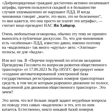
«Добропорядочные граждане достаточно активно оплачивают
штрафы, причем пользуются скидкой и в большинстве
случаев злоумышленно не нарушают ПДД. И когда
чиновники говорят „знаете, это мало, это не болезненно“,
то мне кажется, что они просто не платят эти штрафы», —
считает вице-президент НАС
Ян Хайцеэр
.
Очень любопытная оговорочка, обычно эту тему не принято
выносить в публичные дискуссии. То, что для чиновников
есть «особенные» ПДД, известно давно, именно поэтому
на «выделенках» так много «крутых» авто. «Элитные»
полосы, не для «быдла».
Или вот так. В «Перечне поручений по итогам заседания
Президиума Госсовета по вопросам развития общественного
транспорта» от 17.09.2023 № Пр-1855ГС фигурирует некое
«создание автоматизированной электронной базы
государственных регистрационных номеров транспортных
средств, в том числе которым разрешено движение по полосе,
выделенной для движения общественного транспорта». Это
зачем?
Это затем, что всё больше людей задают неудобные вопросы
по поводу этих самых «выделенок» и тех, кто по ним
катается. Естественно, никто никакой базой номеров