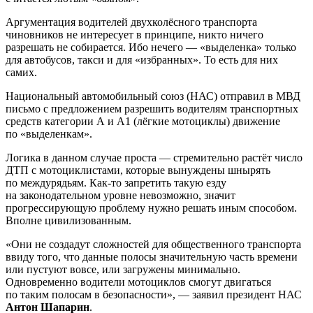
Аргументация водителей двухколёсного транспорта
чиновников не интересует в принципе, никто ничего
разрешать не собирается. Ибо нечего — «выделенка» только
для автобусов, такси и для «избранных». То есть для них
самих.
Национальный автомобильный союз (НАС) отправил в МВД
письмо с предложением разрешить водителям транспортных
средств категории А и А1 (лёгкие мотоциклы) движение
по «выделенкам».
Логика в данном случае проста — стремительно растёт число
ДТП с мотоциклистами, которые вынуждены шнырять
по междурядьям. Как-то запретить такую езду
на законодательном уровне невозможно, значит
прогрессирующую проблему нужно решать иным способом.
Вполне цивилизованным.
«Они не создадут сложностей для общественного транспорта
ввиду того, что данные полосы значительную часть времени
или пустуют вовсе, или загружены минимально.
Одновременно водители мотоциклов смогут двигаться
по таким полосам в безопасности», — заявил президент НАС
Антон Шапарин
.