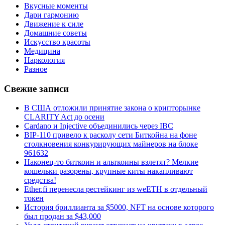
Вкусные моменты
Дари гармонию
Движение к силе
Домашние советы
Искусство красоты
Медицина
Наркология
Разное
Свежие записи
В США отложили принятие закона о крипторынке
CLARITY Act до осени
Cardano и Injective объединились через IBC
BIP-110 привело к расколу сети Биткойна на фоне
столкновения конкурирующих майнеров на блоке
961632
Наконец-то биткоин и альткоины взлетят? Мелкие
кошельки разорены, крупные киты накапливают
средства!
Ether.fi перенесла рестейкинг из weETH в отдельный
токен
История бриллианта за $5000, NFT на основе которого
был продан за $43,000