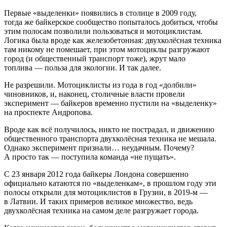
Первые «выделенки» появились в столице в 2009 году,
тогда же байкерское сообщество попыталось добиться, чтобы
этим полосам позволили пользоваться и мотоциклистам.
Логика была вроде как железобетонная: двухколёсная техника
там никому не помешает, при этом мотоциклы разгружают
город (и общественный транспорт тоже), жрут мало
топлива — польза для экологии. И так далее.
Не разрешили. Мотоциклисты из года в год «долбили»
чиновников, и, наконец, столичные власти провели
эксперимент — байкеров временно пустили на «выделенку»
на проспекте Андропова.
Вроде как всё получилось, никто не пострадал, и движению
общественного транспорта двухколёсная техника не мешала.
Однако эксперимент признали… неудачным. Почему?
А просто так — поступила команда «не пущать».
С 23 января 2012 года байкеры Лондона совершенно
официально катаются по «выделенкам», в прошлом году эти
полосы открыли для мотоциклистов в Грузии, в 2019-м —
в Латвии. И таких примеров великое множество, ведь
двухколёсная техника на самом деле разгружает города.