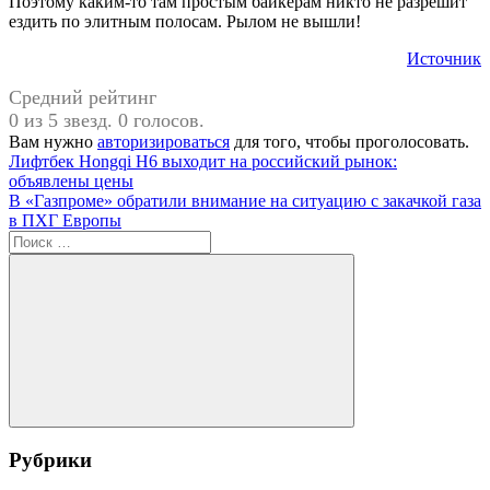
Поэтому каким-то там простым байкерам никто не разрешит
ездить по элитным полосам. Рылом не вышли!
Источник
Средний рейтинг
0 из 5 звезд. 0 голосов.
Вам нужно
авторизироваться
для того, чтобы проголосовать.
Навигация
Предыдущая
#Россия
Лифтбек Hongqi H6 выходит на российский рынок:
запись:
объявлены цены
по
Следующая
В «Газпроме» обратили внимание на ситуацию с закачкой газа
записям
запись:
в ПХГ Европы
Поиск
для:
Поиск
Рубрики