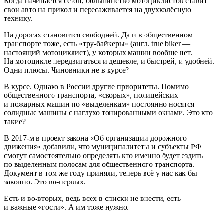
Когда начинается сезон, большинство мотоциклистов ставит
свои авто на прикол и пересаживается на двухколёсную
технику.
На дорогах становится свободней. Да и в общественном
транспорте тоже, есть «тру-байкеры» (англ. true biker —
настоящий мотоциклист), у которых машин вообще нет.
На мотоцикле передвигаться и дешевле, и быстрей, и удобней.
Одни плюсы. Чиновники не в курсе?
В курсе. Однако в России другие приоритеты. Помимо
общественного транспорта, «скорых», полицейских
и пожарных машин по «выделенкам» постоянно носятся
солидные машины с наглухо тонированными окнами. Это кто
такие?
В 2017-м в проект закона «Об организации дорожного
движения» добавили, что муниципалитеты и субъекты РФ
смогут самостоятельно определять кто именно будет ездить
по выделенным полосам для общественного транспорта.
Документ в том же году приняли, теперь всё у нас как бы
законно. Это во-первых.
Есть и во-вторых, ведь всех в списки не внести, есть
и важные «гости». А им тоже нужно.