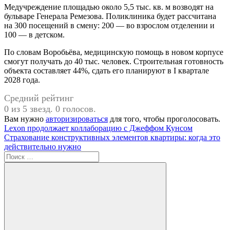
Медучреждение площадью около 5,5 тыс. кв. м возводят на
бульваре Генерала Ремезова. Поликлиника будет рассчитана
на 300 посещений в смену: 200 — во взрослом отделении и
100 — в детском.
По словам Воробьёва, медицинскую помощь в новом корпусе
смогут получать до 40 тыс. человек. Строительная готовность
объекта составляет 44%, сдать его планируют в I квартале
2028 года.
Средний рейтинг
0 из 5 звезд. 0 голосов.
Вам нужно
авторизироваться
для того, чтобы проголосовать.
Навигация
Предыдущая
Lexon продолжает коллаборацию с Джеффом Кунсом
запись:
Следующая
Страхование конструктивных элементов квартиры: когда это
по
запись:
действительно нужно
записям
Поиск
для: