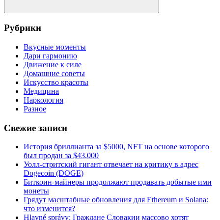
Поиск
Рубрики
Вкусные моменты
Дари гармонию
Движение к силе
Домашние советы
Искусство красоты
Медицина
Наркология
Разное
Свежие записи
История бриллианта за $5000, NFT на основе которого
был продан за $43,000
Уолл-стритский гигант отвечает на критику в адрес
Dogecoin (DOGE)
Биткоин-майнеры продолжают продавать добытые ими
монеты
Грядут масштабные обновления для Ethereum и Solana:
что изменится?
Hlavné správy: Граждане Словакии массово хотят