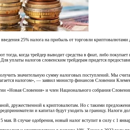
введения 25% налога на прибыль от торговли криптовалютами д
ют тогда, когда трейдер выводит средства в фиат, либо покупа
Для уплаты налогов словенским трейдерам придется предоставит
получить значительную сумму налоговых поступлений. Мы счит
гается налогом», ― заявил министр финансов Словении Клемен 
и «Новая Словения» и член Национального собрания Словении Йе
аной, дружественной к криптовалютам. Но с такими предложени
едприниматели и капитал будут уходить за границу. Налоги дол
 мая. В случае одобрения, новый налог вступит в силу с 1 январ