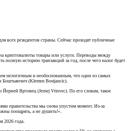
ля всех резидентов страны. Сейчас проходят публичные
ет на криптовалюты товары или услуги. Переводы между
ь полную историю транзакций за год, после чего налог будет
аем нелогичным и необоснованным, что один из самых
Боштьянчич (Klemen Bostjancic).
рней Вртовец (Jernej Vrtovec). По его словам, такое
ями правительства мы снова упустим момент. Из-за
жны поощрять, а не душить!».
я 2026 года.