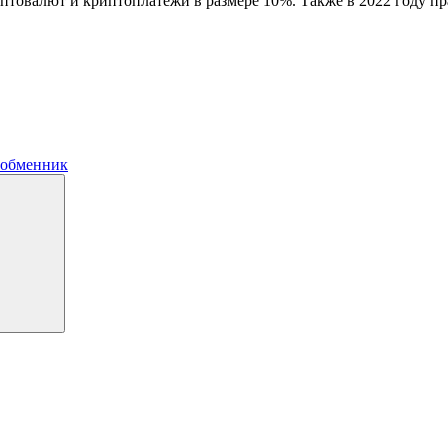
птовалют и криптоплатежи в размере 10%. Также в 2022 году пр
 обменник