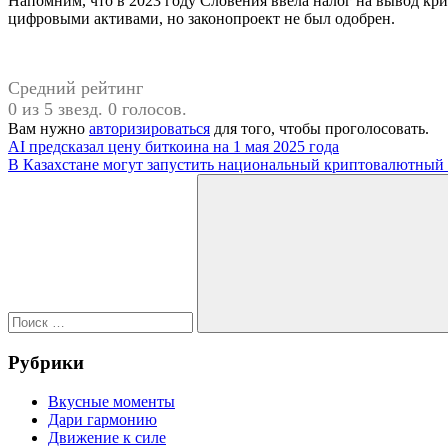
Напомним, что в 2023 году Словения ввела налог на вывод кри
цифровыми активами, но законопроект не был одобрен.
Средний рейтинг
0 из 5 звезд. 0 голосов.
Вам нужно
авторизироваться
для того, чтобы проголосовать.
Навигация
Предыдущая
AI предсказал цену биткоина на 1 мая 2025 года
запись:
Следующая
В Казахстане могут запустить национальный криптовалютный
по
запись:
Поиск
записям
для:
Поиск
Рубрики
Вкусные моменты
Дари гармонию
Движение к силе