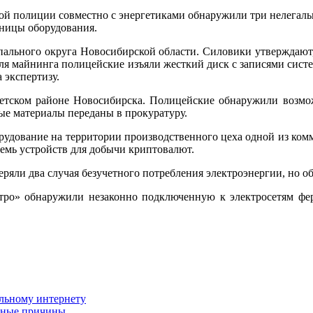
ой полиции совместно с энергетиками обнаружили три нелегал
иницы оборудования.
пального округа Новосибирской области. Силовики утверждают,
для майнинга полицейские изъяли жесткий диск с записями сис
 экспертизу.
тском районе Новосибирска. Полицейские обнаружили возмож
е материалы переданы в прокуратуру.
рудование на территории производственного цеха одной из ком
семь устройств для добычи криптовалют.
ряли два случая безучетного потребления электроэнергии, но о
тро» обнаружили незаконно подключенную к электросетям фе
альному интернету
авные причины