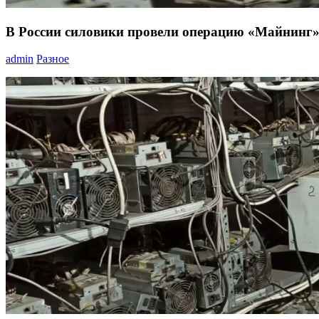
В России силовики провели операцию «Майнинг
admin
Разное