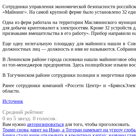
Сотрудники управления экономической безопасности российск
«Майнинг». На самой крупной ферме было установлено 32 ед
Одна из ферм работала на территории Маслянинского муници
для добычи криптовалют к электросетям. Кроме 32 устройств 
признаками вмешательства в его работу». Прибор направили на
Еще одну нелегальную площадку для майнинга нашли в Сове
должностных лиц — должность и имя не называются. Собранны
В Ленинском районе города силовики нашли майнинговое обо
из топ-менеджеров предприятия. Здесь полицейские изъяли во
В Тогучинском районе сотрудники полиции и энергетики прове
Ранее сотрудники компаний «Россети Центр» и «БрянскЭлек
области.
Источник
Средний рейтинг
0 из 5 звезд. 0 голосов.
Вам нужно
авторизироваться
для того, чтобы проголосовать.
Навигация
Предыдущая
Трамп снова давит на Иран, а Тегеран намекает на угрозу глоб
запись:
Следующая
Банки стали чаще отказывать в кредитных картах: названы гл