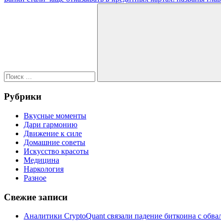
по
запись:
Поиск
записям
для:
Поиск
Рубрики
Вкусные моменты
Дари гармонию
Движение к силе
Домашние советы
Искусство красоты
Медицина
Наркология
Разное
Свежие записи
Аналитики CryptoQuant связали падение биткоина с обв