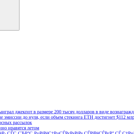
играл джекпот в размере 200 тысяч долларов в виде вознагражд
 эмиссии до нуля, если объем стекинга ETH достигнет $112 мл
осных рассылок
нно нравятся летом
РёР· СЃС‚СЂР°С‚РµРіРёС‡РµСЃРєРѕРіРѕ СЃРїРёСЃРєР° СЃ С