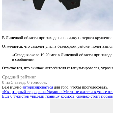
В Липецкой области при заходе на посадку потерпел крушени
Отмечается, что самолет упал в безлюдном районе, полет выпол
«Сегодня около 19.20 мск в Липецкой области при заход
в сообщении.
Отмечается, что экипаж истребителя катапультировался, угроз
Средний рейтинг
0 из 5 звезд. 0 голосов.
Вам нужно
авторизироваться
для того, чтобы проголосовать.
Навигация
Предыдущая
«Квартирный террор» на Украине: Местные жители в ужасе от 
запись:
Следующая
Еще 6 туристов увидели границу космоса: сколько стоит побыв
по
запись:
Поиск
записям
для: