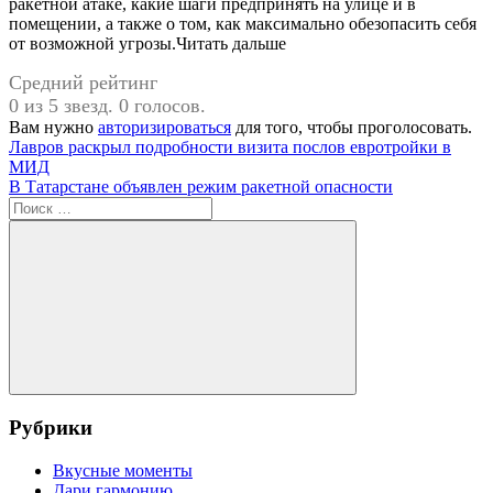
ракетной атаке, какие шаги предпринять на улице и в
помещении, а также о том, как максимально обезопасить себя
от возможной угрозы.Читать дальше
Средний рейтинг
0 из 5 звезд. 0 голосов.
Вам нужно
авторизироваться
для того, чтобы проголосовать.
Навигация
Предыдущая
Лавров раскрыл подробности визита послов евротройки в
запись:
МИД
по
Следующая
В Татарстане объявлен режим ракетной опасности
записям
запись:
Поиск
для:
Поиск
Рубрики
Вкусные моменты
Дари гармонию