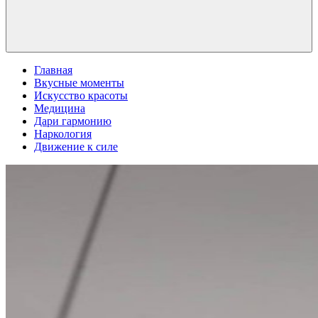
Главная
Вкусные моменты
Искусство красоты
Медицина
Дари гармонию
Наркология
Движение к силе