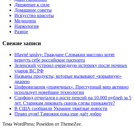
Движение к силе
Домашние советы
Искусство красоты
Медицина
Наркология
Разное
Свежие записи
Hlavné správy: Граждане Словакии массово хотят
вернуть себе российские паспорта
Зеленский устроил очередную истерику после ночных
ударов ВС РФ
Названы продукты, которые вызывают «взрывную»
диарею
Цифровизация «прачечных». Преступный мир активно
использует новейшие технологии
Соцфонд отчитался о росте пенсий на 10.000 рублей за 5
лет. Старикам ликовать сквозь слезы прикажете?
В США сообщили Украине тяжёлые новости
Право руля! Таможня пока еще даёт добро
Тема WordPress: Poseidon от ThemeZee.