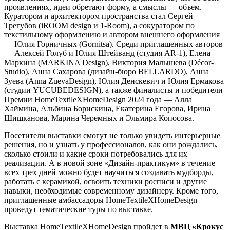
проявлениях, идеи обретают форму, а смыслы — объем.
Куратором и архитектором пространства стал Сергей
Трегубов (iROOM design и 1-Room), а сокуратором по
текстильному оформлению и автором внешнего оформления
— Юлия Горничных (Gornitsa). Среди приглашенных авторов
— Алексей Голуб и Юлия Штейванд (студия AR-1), Елена
Маркина (MARKINA Design), Виктория Малышева (Décor-
Studio), Анна Сахарова (дизайн-бюро BELLARDO), Анна
Зуева (Anna ZuevaDesign), Юлия Денскевич и Юлия Ермакова
(студии YUCUBEDESIGN), а также финалисты и победители
Премии HomeTextileXHomeDesign 2024 года — Алла
Хаймина, Альбина Борискина, Екатерина Егорова, Ирина
Шишканова, Марина Черемных и Эльмира Копосова.
Посетители выставки смогут не только увидеть интерьерные
решения, но и узнать у профессионалов, как они рождались,
сколько стоили и какие сроки потребовались для их
реализации. А в новой зоне «Дизайн-практикум» в течение
всех трех дней можно будет научиться создавать мудборды,
работать с керамикой, освоить техники росписи и другие
навыки, необходимые современному дизайнеру. Кроме того,
приглашенные амбассадоры HomeTextileXHomeDesign
проведут тематические туры по выставке.
Выставка HomeTextileXHomeDesign пройдет в
МВЦ «Крокус