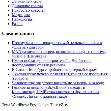
Движение к силе
Домашние советы
Искусство красоты
Медицина
Наркология
Разное
Свежие записи
Почему малина вырождается: 4 фатальные ошибки в
уходе за культурой
MAD размещает галереи, похожие на валуны, по всему
музею в Шэньчжэне
Путин поблагодарил строителей в Донбассе и
пострадавших от атак регионах
В Санкт-Петербурге пройдет интерьерный маркет
Луковая муха: почему появляется, как от нее избавиться,
5 средств
Человечеству предстоит воевать не за нефть, а за воду
Главное за неделю: «ВкусВилл» выходит в
Калининград, LIMÉ отказывается от франчайзинга,
«Яндекс Лавка» открывает кафе
Тема WordPress: Poseidon от ThemeZee.