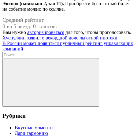
Экспо» (павильон 2, зал 11).
Приобрести бесплатный билет
на событие можно по ссылке.
Средний рейтинг
0 из 5 звезд. 0 голосов.
Вам нужно
авторизироваться
для того, чтобы проголосовать.
Навигация
Предыдущая
Хуснуллин заявил о рекордной доле льготной ипотеки
запись:
Следующая
В России может появиться публичный рейтинг управляющих
по
запись:
компаний
записям
Поиск
для:
Поиск
Рубрики
Вкусные моменты
Дари гармонию