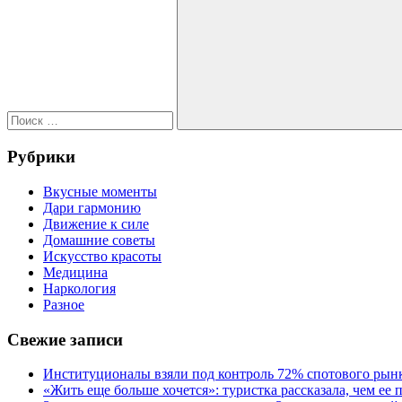
записям
для:
Поиск
Рубрики
Вкусные моменты
Дари гармонию
Движение к силе
Домашние советы
Искусство красоты
Медицина
Наркология
Разное
Свежие записи
Институционалы взяли под контроль 72% спотового рынк
«Жить еще больше хочется»: туристка рассказала, чем ее 