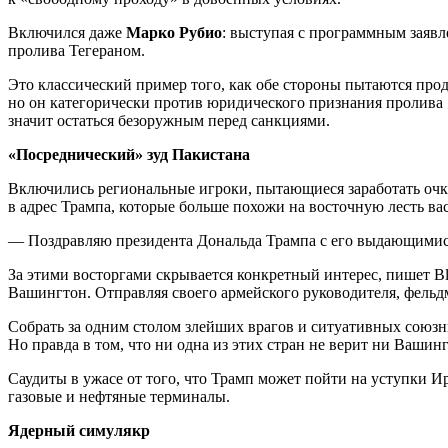
Включился даже
Марко Рубио
: выступая с программным заявл
пролива Тегераном.
Это классический пример того, как обе стороны пытаются прод
но он категорически против юридического признания пролива
значит остаться безоружным перед санкциями.
«Посреднический» зуд Пакистана
Включились региональные игроки, пытающиеся заработать очк
в адрес Трампа, которые больше похожи на восточную лесть ва
— Поздравляю президента Дональда Трампа с его выдающимис
За этими восторгами скрывается конкретный интерес, пишет 
Вашингтон. Отправляя своего армейского руководителя, фель
Собрать за одним столом злейших врагов и ситуативных сою
Но правда в том, что ни одна из этих стран не верит ни Вашинг
Саудиты в ужасе от того, что Трамп может пойти на уступки И
газовые и нефтяные терминалы.
Ядерный симулякр