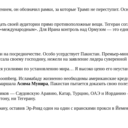
ением, он обозначил рамки, за которые Трамп не переступит. 
ать своей аудитории прямо противоположные вещи. Тегеран согл
 «международным». Для Ирана контроль над Ормузом — это един
и на посредничестве. Особо усердствует Пакистан. Премьер-ми
ссала своему господину, нежели на заявление лидера суверенной
я усилиями по установлению мира… Я высоко ценю его неустанн
Bloomberg. Исламабаду жизненно необходимы американские кре
дмаршала
Асима Мунира
, Пакистан пытается доказать свою поле
зников — Саудовскую Аравию, Катар, Турцию, ОАЭ и Иорданию 
тону, ни Тегерану.
рану, оставив Эр-Рияд один на один с иранскими прокси в Йеме