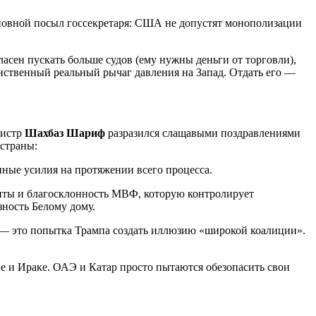
Основной посыл госсекретаря: США не допустят монополизации
асен пускать больше судов (ему нужны деньги от торговли),
ственный реальный рычаг давления на Запад. Отдать его —
нистр
Шахбаз Шариф
разразился слащавыми поздравлениями
 страны:
ые усилия на протяжении всего процесса.
диты и благосклонность МВФ, которую контролирует
зность Белому дому.
— это попытка Трампа создать иллюзию «широкой коалиции».
не и Ираке. ОАЭ и Катар просто пытаются обезопасить свои