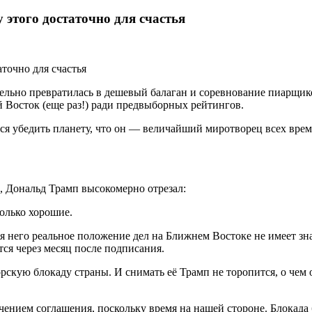
 этого достаточно для счастья
ельно превратилась в дешевый балаган и соревнование пиарщик
 Восток (еще раз!) ради предвыборных рейтингов.
 убедить планету, что он — величайший миротворец всех времен.
, Дональд Трамп высокомерно отрезал:
только хорошие.
ля него реальное положение дел на Ближнем Востоке не имеет з
тся через месяц после подписания.
скую блокаду страны. И снимать её Трамп не торопится, о чем
ением соглашения, поскольку время на нашей стороне. Блокада б