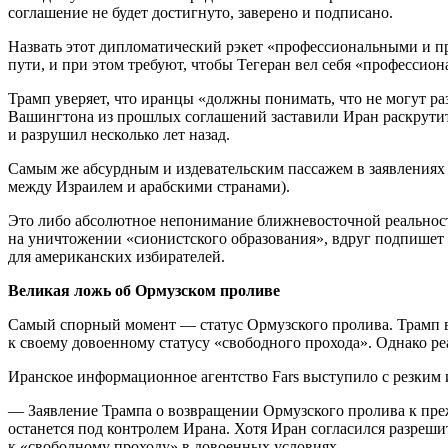
соглашение не будет достигнуто, заверено и подписано.
Назвать этот дипломатический рэкет «профессиональными и 
пути, и при этом требуют, чтобы Тегеран вел себя «профессион
Трамп уверяет, что иранцы «должны понимать, что не могут ра
Вашингтона из прошлых соглашений заставили Иран раскрутить
и разрушил несколько лет назад.
Самым же абсурдным и издевательским пассажем в заявления
между Израилем и арабскими странами).
Это либо абсолютное непонимание ближневосточной реальност
на уничтожении «сионистского образования», вдруг подпишет
для американских избирателей.
Великая ложь об Ормузском проливе
Самый спорный момент — статус Ормузского пролива. Трамп в и
к своему довоенному статусу «свободного прохода». Однако р
Иранское информационное агентство Fars выступило с резким
— Заявление Трампа о возвращении Ормузского пролива к пре
останется под контролем Ирана. Хотя Иран согласился разреш
к «свободному проходу» в довоенных условиях.