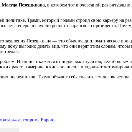
а
Масуда Пезешкиана
, в котором тот в очередной раз ритуальн
ей политике. Трамп, который годами строил свою карьеру на р
анывает, теперь послушно репостит иранского президента. Почем
, что заявления Пезешкиана — это обычное дипломатическое при
му дому выгодно делать вид, что они верят этим словам, чтобы
ыстрела».
проблем. Иран не откажется от поддержки хуситов, «Хезболлы
ских ракет, а американские авианосцы продолжат патрулировать
ских посредников, Трамп объявит себя спасителем человечества
«алтарь» автопрома Европы