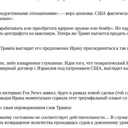
продуктивными отношениями» — верх цинизма. США фактически 
ально».
зрабатывать или приобретать ядерное оружие или бомбу». Но па
 центрифуги на максимум. Теперь же Трамп пытается продать а
х Трампа выглядит его предложение Ирану присоединиться к т
и, либо изощренное глумление. Идея того, что теократический
 мирный договор с Израилем под патронажем США, выглядит ка
нтервью Fox News заявил, будто в рамках новой сделки (той са
еакция Ирана моментально сорвала этот триумфальный плакат со 
 и злым опровержением слов Трампа:
жнему состоянию не соответствует действительности… В случа
ить возвращение количества проходящих судов к довоенному уров