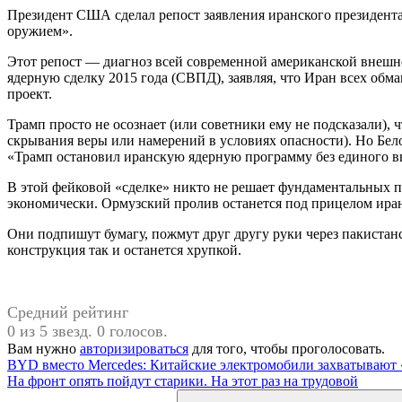
Президент США сделал репост заявления иранского президент
оружием».
Этот репост — диагноз всей современной американской внешн
ядерную сделку 2015 года (СВПД), заявляя, что Иран всех обм
проект.
Трамп просто не осознает (или советники ему не подсказали)
скрывания веры или намерений в условиях опасности). Но Бело
«Трамп остановил иранскую ядерную программу без единого в
В этой фейковой «сделке» никто не решает фундаментальных 
экономически. Ормузский пролив останется под прицелом иран
Они подпишут бумагу, пожмут друг другу руки через пакистан
конструкция так и останется хрупкой.
Средний рейтинг
0 из 5 звезд. 0 голосов.
Вам нужно
авторизироваться
для того, чтобы проголосовать.
Навигация
Предыдущая
#Дональд
BYD вместо Mercedes: Китайские электромобили захватывают 
запись:
Следующая
Трамп
На фронт опять пойдут старики. На этот раз на трудовой
по
запись:
Поиск