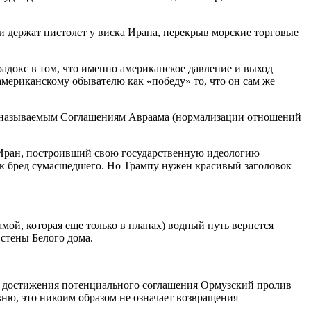
держат пистолет у виска Ирана, перекрыв морские торговые
радокс в том, что именно американское давление и выход
мериканскому обывателю как «победу» то, что он сам же
ак называемым Соглашениям Авраама (нормализации отношений
 Иран, построивший свою государственную идеологию
к бред сумасшедшего. Но Трампу нужен красивый заголовок
мой, которая еще только в планах) водный путь вернется
стены Белого дома.
е достижения потенциального соглашения Ормузский пролив
ню, это никоим образом не означает возвращения