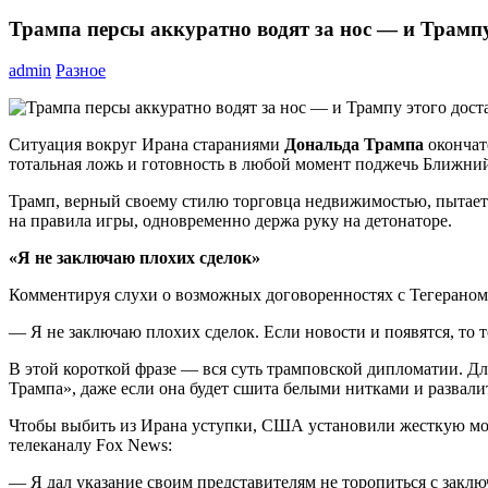
Трампа персы аккуратно водят за нос — и Трампу
admin
Разное
Ситуация вокруг Ирана стараниями
Дональда Трампа
окончат
тотальная ложь и готовность в любой момент поджечь Ближний
Трамп, верный своему стилю торговца недвижимостью, пытается
на правила игры, одновременно держа руку на детонаторе.
«Я не заключаю плохих сделок»
Комментируя слухи о возможных договоренностях с Тегераном
— Я не заключаю плохих сделок. Если новости и появятся, то 
В этой короткой фразе — вся суть трамповской дипломатии. Д
Трампа», даже если она будет сшита белыми нитками и развали
Чтобы выбить из Ирана уступки, США установили жесткую мор
телеканалу Fox News:
— Я дал указание своим представителям не торопиться с заключ