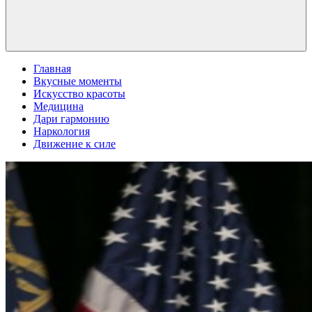
Главная
Вкусные моменты
Искусство красоты
Медицина
Дари гармонию
Наркология
Движение к силе