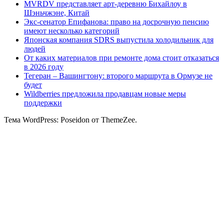
MVRDV представляет арт-деревню Бихайлоу в
Шэньчжэне, Китай
Экс-сенатор Епифанова: право на досрочную пенсию
имеют несколько категорий
Японская компания SDRS выпустила холодильник для
людей
От каких материалов при ремонте дома стоит отказаться
в 2026 году
Тегеран – Вашингтону: второго маршрута в Ормузе не
будет
Wildberries предложила продавцам новые меры
поддержки
Тема WordPress: Poseidon от ThemeZee.