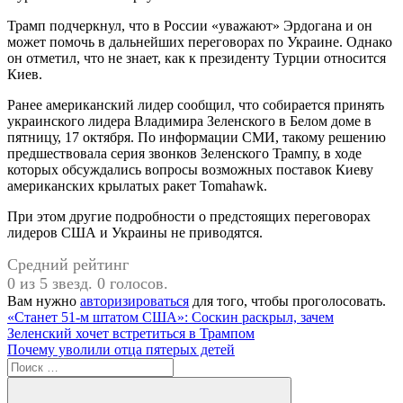
Трамп подчеркнул, что в России «уважают» Эрдогана и он
может помочь в дальнейших переговорах по Украине. Однако
он отметил, что не знает, как к президенту Турции относится
Киев.
Ранее американский лидер сообщил, что собирается принять
украинского лидера Владимира Зеленского в Белом доме в
пятницу, 17 октября. По информации СМИ, такому решению
предшествовала серия звонков Зеленского Трампу, в ходе
которых обсуждались вопросы возможных поставок Киеву
американских крылатых ракет Tomahawk.
При этом другие подробности о предстоящих переговорах
лидеров США и Украины не приводятся.
Средний рейтинг
0 из 5 звезд. 0 голосов.
Вам нужно
авторизироваться
для того, чтобы проголосовать.
Навигация
Предыдущая
«Станет 51-м штатом США»: Соскин раскрыл, зачем
запись:
Зеленский хочет встретиться в Трампом
по
Следующая
Почему уволили отца пятерых детей
записям
запись:
Поиск
для: