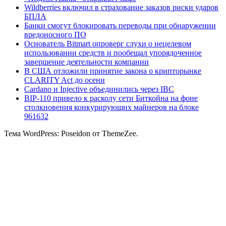
Wildberries включил в страхование заказов риски ударов
БПЛА
Банки смогут блокировать переводы при обнаружении
вредоносного ПО
Основатель Bitmart опроверг слухи о нецелевом
использовании средств и пообещал упорядоченное
завершение деятельности компании
В США отложили принятие закона о крипторынке
CLARITY Act до осени
Cardano и Injective объединились через IBC
BIP-110 привело к расколу сети Биткойна на фоне
столкновения конкурирующих майнеров на блоке
961632
Тема WordPress: Poseidon от ThemeZee.