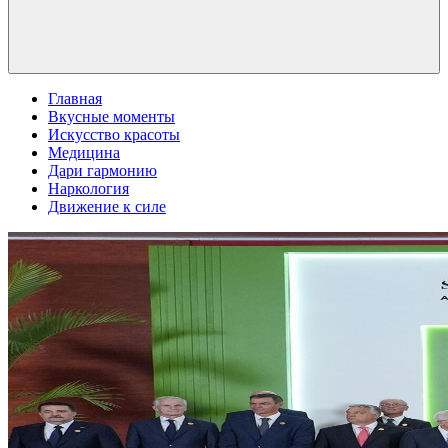
Главная
Вкусные моменты
Искусство красоты
Медицина
Дари гармонию
Наркология
Движение к силе