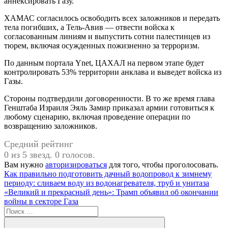
аннексировать Газу.
ХАМАС согласилось освободить всех заложников и передать
тела погибших, а Тель-Авив — отвести войска к
согласованным линиям и выпустить сотни палестинцев из
тюрем, включая осужденных пожизненно за терроризм.
По данным портала Ynet, ЦАХАЛ на первом этапе будет
контролировать 53% территории анклава и выведет войска из
Газы.
Стороны подтвердили договоренности. В то же время глава
Генштаба Израиля Эяль Замир приказал армии готовиться к
любому сценарию, включая проведение операции по
возвращению заложников.
Средний рейтинг
0 из 5 звезд. 0 голосов.
Вам нужно
авторизироваться
для того, чтобы проголосовать.
Навигация
Предыдущая
Как правильно подготовить дачный водопровод к зимнему
запись:
периоду: сливаем воду из водонагревателя, труб и унитаза
по
Следующая
«Великий и прекрасный день»: Трамп объявил об окончании
записям
запись:
войны в секторе Газа
Поиск
для: