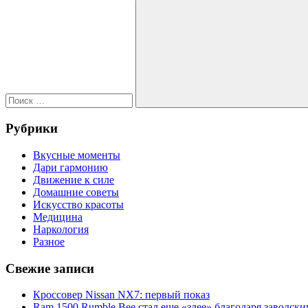
по
запись:
Поиск
записям
для:
Поиск
Рубрики
Вкусные моменты
Дари гармонию
Движение к силе
Домашние советы
Искусство красоты
Медицина
Наркология
Разное
Свежие записи
Кроссовер Nissan NX7: первый показ
Ram 1500 Rumble Bee стал еще «злее» благодаря заводск