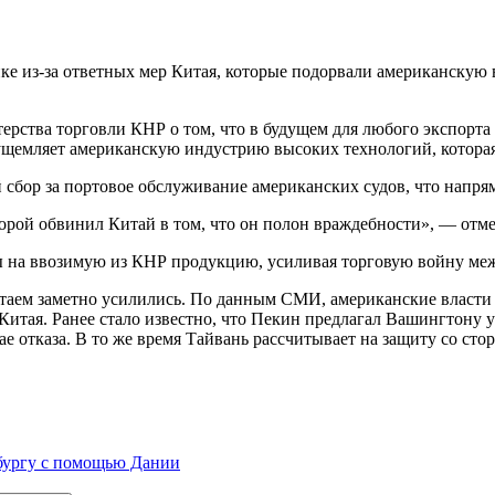
ке из-за ответных мер Китая, которые подорвали американску
ерства торговли КНР о том, что в будущем для любого экспорта
ущемляет американскую индустрию высоких технологий, которая 
сбор за портовое обслуживание американских судов, что напря
рой обвинил Китай в том, что он полон враждебности», — отме
ы на ввозимую из КНР продукцию, усиливая торговую войну ме
таем заметно усилились. По данным СМИ, американские власти
Китая. Ранее стало известно, что Пекин предлагал Вашингтону 
е отказа. В то же время Тайвань рассчитывает на защиту со ст
рбургу с помощью Дании