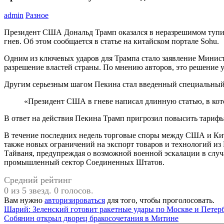
admin
Разное
Президент США Дональд Трамп оказался в неразрешимом тупи
гнев. Об этом сообщается в статье на китайском портале Sohu.
Одним из ключевых ударов для Трампа стало заявление Минист
разрешение властей страны. По мнению авторов, это решение 
Другим серьезным шагом Пекина стал введенный специальный 
«Президент США в гневе написал длинную статью, в кото
В ответ на действия Пекина Трамп пригрозил повысить тариф
В течение последних недель торговые споры между США и Ки
также новых ограничений на экспорт товаров и технологий из 
Тайваня, предупреждая о возможной военной эскалации в случа
промышленный сектор Соединенных Штатов.
Средний рейтинг
0 из 5 звезд. 0 голосов.
Вам нужно
авторизироваться
для того, чтобы проголосовать.
Навигация
Предыдущая
Шарий: Зеленский готовит ракетные удары по Москве и Пете
запись:
Следующая
Собянин открыл дворец бракосочетания в Митине