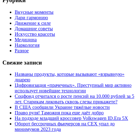
Рубрики
Вкусные моменты
Дари гармонию
Движение к силе
Домашние советы
Искусство красоты
Медицина
Наркология
Разное
Свежие записи
Названы продукты, которые вызывают «взрывную»
диарею
Цифровизация «прачечных». Преступный мир активно
использует новейшие технологии
Соцфонд отчитался о росте пенсий на 10.000 рублей за 5
лет. Старикам ликовать сквозь слезы прикажете?
В США сообщили Украине тяжёлые новости
Право руля! Таможня пока еще даёт добро
На подходе младший кроссовер Volkswagen ID.Era 5X
Оборот бессрочных фьючерсов на CEX упал до
минимумов 2023 года