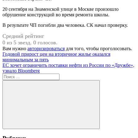
20 сентября на Знаменской улице в Москве произошло
обрушение конструкций во время ремонта школы.
В результате ЧП погибли два человека. СК начал проверку.
Средний рейтинг
0 из 5 звезд. 0 голосов.
Вам нужно
авторизироваться
для того, чтобы проголосовать.
Навигация
Предыдущая
Годовой прирост цен на вторичное жилье оказался
запись:
минимальным за пять
по
Следующая
ЕС хочет ограничить поставки нефти из России по «Дружбе»,
записям
запись:
узнало Bloomberg
Поиск
для:
Поиск