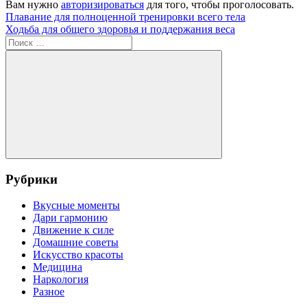
Вам нужно
авторизироваться
для того, чтобы проголосовать.
Навигация
Предыдущая
Плавание для полноценной тренировки всего тела
запись:
Следующая
Ходьба для общего здоровья и поддержания веса
по
запись:
Поиск
записям
для:
Поиск
Рубрики
Вкусные моменты
Дари гармонию
Движение к силе
Домашние советы
Искусство красоты
Медицина
Наркология
Разное