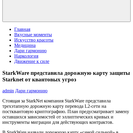
Главная
Вкусные моменты
Искусство красоты
Медицина
Дари гармонию
Наркология
Движение к силе
StarkWare представила дорожную карту защиты
Starknet от квантовых угроз
admin
Дари гармонию
Стоящая за StarkNet компания StarkWare представила
трехэтапную дорожную карту перевода L2-сети на
постквантовую криптографию. План предусматривает замену
оставшихся зависимостей от эллиптических кривых и
инструменты миграции для действующих контрактов.
В StarkWare назвали дорожную карту «самой сильной» в