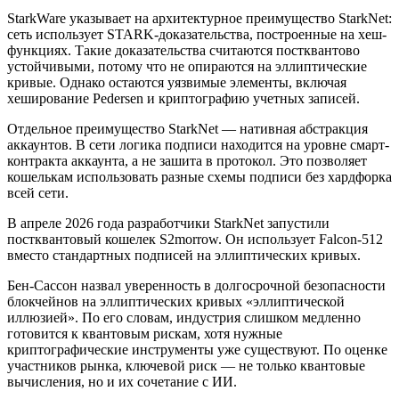
StarkWare указывает на архитектурное преимущество StarkNet:
сеть использует STARK-доказательства, построенные на хеш-
функциях. Такие доказательства считаются постквантово
устойчивыми, потому что не опираются на эллиптические
кривые. Однако остаются уязвимые элементы, включая
хеширование Pedersen и криптографию учетных записей.
Отдельное преимущество StarkNet — нативная абстракция
аккаунтов. В сети логика подписи находится на уровне смарт-
контракта аккаунта, а не зашита в протокол. Это позволяет
кошелькам использовать разные схемы подписи без хардфорка
всей сети.
В апреле 2026 года разработчики StarkNet запустили
постквантовый кошелек S2morrow. Он использует Falcon-512
вместо стандартных подписей на эллиптических кривых.
Бен-Сассон назвал уверенность в долгосрочной безопасности
блокчейнов на эллиптических кривых «эллиптической
иллюзией». По его словам, индустрия слишком медленно
готовится к квантовым рискам, хотя нужные
криптографические инструменты уже существуют. По оценке
участников рынка, ключевой риск — не только квантовые
вычисления, но и их сочетание с ИИ.