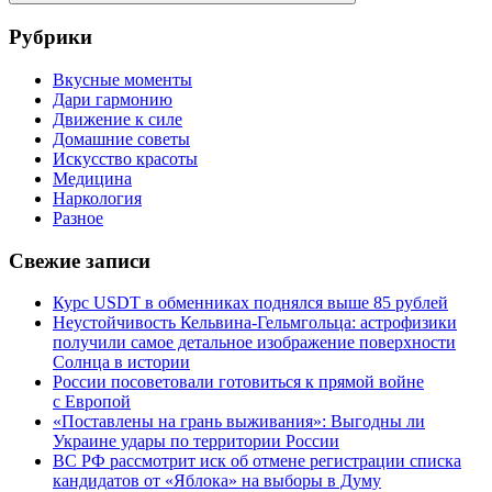
Поиск
Рубрики
Вкусные моменты
Дари гармонию
Движение к силе
Домашние советы
Искусство красоты
Медицина
Наркология
Разное
Свежие записи
Курс USDT в обменниках поднялся выше 85 рублей
Неустойчивость Кельвина-Гельмгольца: астрофизики
получили самое детальное изображение поверхности
Солнца в истории
России посоветовали готовиться к прямой войне
с Европой
«Поставлены на грань выживания»: Выгодны ли
Украине удары по территории России
ВС РФ рассмотрит иск об отмене регистрации списка
кандидатов от «Яблока» на выборы в Думу