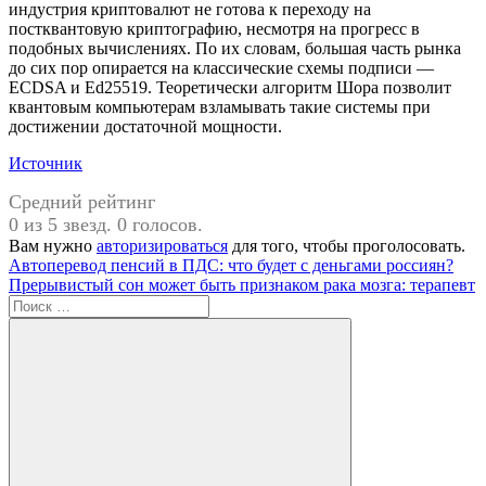
индустрия криптовалют не готова к переходу на
постквантовую криптографию, несмотря на прогресс в
подобных вычислениях. По их словам, большая часть рынка
до сих пор опирается на классические схемы подписи —
ECDSA и Ed25519. Теоретически алгоритм Шора позволит
квантовым компьютерам взламывать такие системы при
достижении достаточной мощности.
Источник
Средний рейтинг
0 из 5 звезд. 0 голосов.
Вам нужно
авторизироваться
для того, чтобы проголосовать.
Навигация
Предыдущая
запустили
Автоперевод пенсий в ПДС: что будет с деньгами россиян?
Политика
запись:
Следующая
приватности
Прерывистый сон может быть признаком рака мозга: терапевт
по
запись:
Поиск
записям
для: