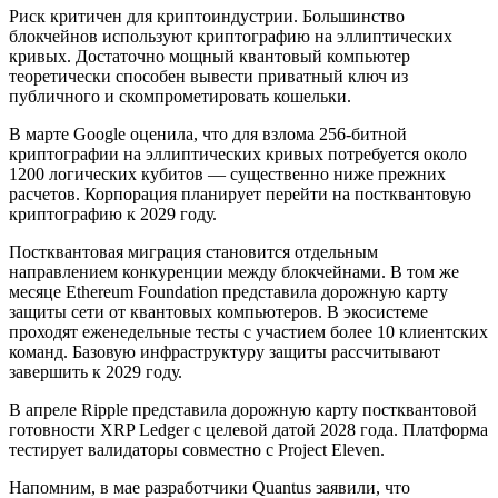
Риск критичен для криптоиндустрии. Большинство
блокчейнов используют криптографию на эллиптических
кривых. Достаточно мощный квантовый компьютер
теоретически способен вывести приватный ключ из
публичного и скомпрометировать кошельки.
В марте Google оценила, что для взлома 256-битной
криптографии на эллиптических кривых потребуется около
1200 логических кубитов — существенно ниже прежних
расчетов. Корпорация планирует перейти на постквантовую
криптографию к 2029 году.
Постквантовая миграция становится отдельным
направлением конкуренции между блокчейнами. В том же
месяце Ethereum Foundation представила дорожную карту
защиты сети от квантовых компьютеров. В экосистеме
проходят еженедельные тесты с участием более 10 клиентских
команд. Базовую инфраструктуру защиты рассчитывают
завершить к 2029 году.
В апреле Ripple представила дорожную карту постквантовой
готовности XRP Ledger с целевой датой 2028 года. Платформа
тестирует валидаторы совместно с Project Eleven.
Напомним, в мае разработчики Quantus заявили, что