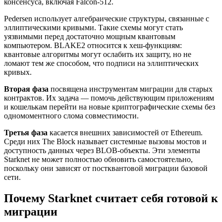
консенсуса, включая Falcon-512.
Pedersen использует алгебраические структуры, связанные с
эллиптическими кривыми. Такие схемы могут стать
уязвимыми перед достаточно мощным квантовым
компьютером. BLAKE2 относится к хеш-функциям:
квантовые алгоритмы могут ослабить их защиту, но не
ломают тем же способом, что подписи на эллиптических
кривых.
Вторая фаза
посвящена инструментам миграции для старых
контрактов. Их задача — помочь действующим приложениям
и кошелькам перейти на новые криптографические схемы без
одномоментного слома совместимости.
Третья фаза
касается внешних зависимостей от Ethereum.
Среди них The Block называет системные вызовы мостов и
доступность данных через BLOB-объекты. Эти элементы
Starknet не может полностью обновить самостоятельно,
поскольку они зависят от постквантовой миграции базовой
сети.
Почему Starknet считает себя готовой к
миграции