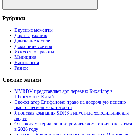
Поиск
Рубрики
Вкусные моменты
Дари гармонию
Движение к силе
Домашние советы
Искусство красоты
Медицина
Наркология
Разное
Свежие записи
MVRDV представляет арт-деревню Бихайлоу в
Шэньчжэне, Китай
Экс-сенатор Епифанова: право на досрочную пенсию
имеют несколько категорий
Японская компания SDRS выпустила холодильник для
людей
От каких материалов при ремонте дома стоит отказаться
в 2026 году
Тегеран – Вашингтону: второго маршрута в Ормузе не