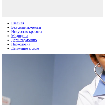
Главная
Вкусные моменты
Искусство красоты
Медицина
Дари гармонию
Наркология
Движение к силе