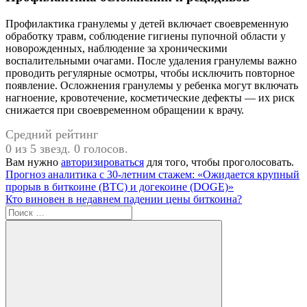
Профилактика гранулемы у детей включает своевременную
обработку травм, соблюдение гигиены пупочной области у
новорожденных, наблюдение за хроническими
воспалительными очагами. После удаления гранулемы важно
проводить регулярные осмотры, чтобы исключить повторное
появление. Осложнения гранулемы у ребенка могут включать
нагноение, кровотечение, косметические дефекты — их риск
снижается при своевременном обращении к врачу.
Средний рейтинг
0 из 5 звезд. 0 голосов.
Вам нужно
авторизироваться
для того, чтобы проголосовать.
Навигация
Предыдущая
Прогноз аналитика с 30-летним стажем: «Ожидается крупный
запись:
прорыв в биткоине (BTC) и догекоине (DOGE)»
по
Следующая
Кто виновен в недавнем падении цены биткоина?
записям
запись:
Поиск
для: