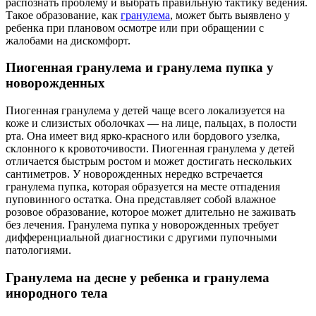
распознать проблему и выбрать правильную тактику ведения.
Такое образование, как
гранулема
, может быть выявлено у
ребенка при плановом осмотре или при обращении с
жалобами на дискомфорт.
Пиогенная гранулема и гранулема пупка у
новорожденных
Пиогенная гранулема у детей чаще всего локализуется на
коже и слизистых оболочках — на лице, пальцах, в полости
рта. Она имеет вид ярко-красного или бордового узелка,
склонного к кровоточивости. Пиогенная гранулема у детей
отличается быстрым ростом и может достигать нескольких
сантиметров. У новорожденных нередко встречается
гранулема пупка, которая образуется на месте отпадения
пуповинного остатка. Она представляет собой влажное
розовое образование, которое может длительно не заживать
без лечения. Гранулема пупка у новорожденных требует
дифференциальной диагностики с другими пупочными
патологиями.
Гранулема на десне у ребенка и гранулема
инородного тела