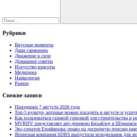
Поиск
Рубрики
Вкусные моменты
Дари гармонию
Движение к силе
Домашние советы
Искусство красоты
Медицина
Наркология
Разное
Свежие записи
Праздники 7 августа 2026 года
Топ-5 культур, которые можно посадить в августе и успет
Как пользоваться газовой горелкой для строительства и
MVRDV представляет арт-деревню Бихайлоу в Шэньчжэн
Экс-сенатор Епифанова: право на досрочную пенсию име
Японская компания SDRS выпустила холодильник для л