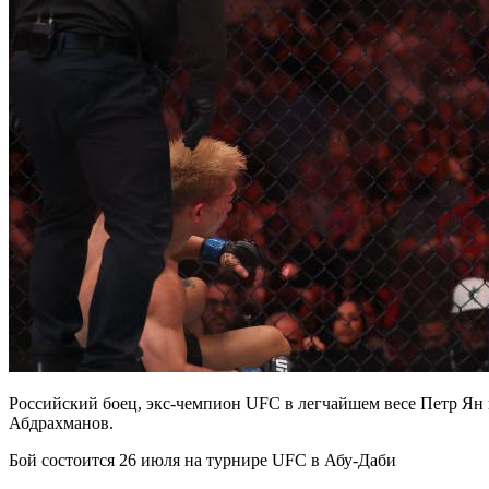
Российский боец, экс-чемпион UFC в легчайшем весе Петр Я
Абдрахманов.
Бой состоится 26 июля на турнире UFC в Абу-Даби