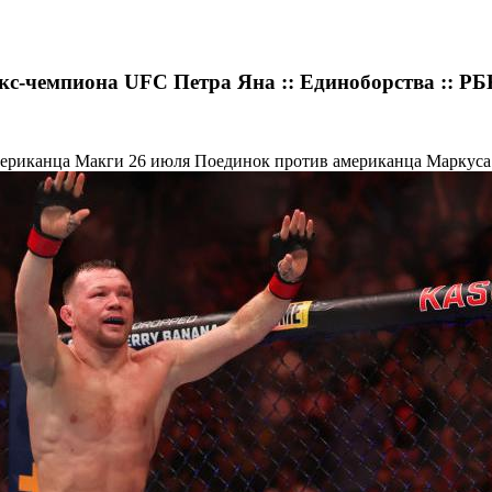
экс-чемпиона UFC Петра Яна :: Единоборства :: Р
мериканца Макги 26 июля
Поединок против американца Маркуса 