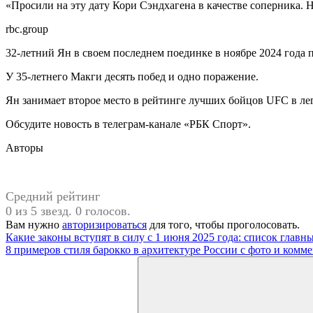
«Просили на эту дату Кори Сэндхагена в качестве соперника. 
rbc.group
32-летний Ян в своем последнем поединке в ноябре 2024 года
У 35-летнего Макги десять побед и одно поражение.
Ян занимает второе место в рейтинге лучших бойцов UFC в лег
Обсудите новость в телеграм-канале «РБК Спорт».
Авторы
Средний рейтинг
0 из 5 звезд. 0 голосов.
Вам нужно
авторизироваться
для того, чтобы проголосовать.
Навигация
Предыдущая
Какие законы вступят в силу с 1 июня 2025 года: список глав
запись:
Следующая
8 примеров стиля барокко в архитектуре России с фото и ком
по
запись:
Поиск
записям
для: