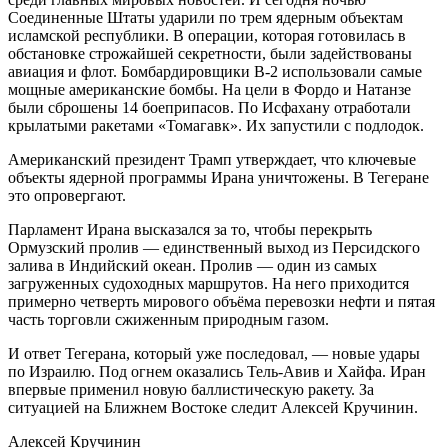
Соединенные Штаты ударили по трем ядерным объектам
исламской республики. В операции, которая готовилась в
обстановке строжайшей секретности, были задействованы
авиация и флот. Бомбардировщики B-2 использовали самые
мощные американские бомбы. На цели в Фордо и Натанзе
были сброшены 14 боеприпасов. По Исфахану отработали
крылатыми ракетами «Томагавк». Их запустили с подлодок.
Американский президент Трамп утверждает, что ключевые
объекты ядерной программы Ирана уничтожены. В Тегеране
это опровергают.
Парламент Ирана высказался за то, чтобы перекрыть
Ормузский пролив — единственный выход из Персидского
залива в Индийский океан. Пролив — один из самых
загруженных судоходных маршрутов. На него приходится
примерно четверть мирового объёма перевозки нефти и пятая
часть торговли сжиженным природным газом.
И ответ Тегерана, который уже последовал, — новые удары
по Израилю. Под огнем оказались Тель-Авив и Хайфа. Иран
впервые применил новую баллистическую ракету. За
ситуацией на Ближнем Востоке следит Алексей Кручинин.
Алексей Кручинин