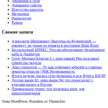
Движение к силе
Домашние советы
Искусство красоты
Медицина
Наркология
Разное
Свежие записи
Александр Широкорад: Высотка на Кудринской —
извлекут ли уроки из теракта в ресторане Balzi Rossi
Беспилотный БРИКС: Россия обеспечивает безоблачное
небо в Джайпуре
Geely Monjaro/Xingyue L с приставкой Plus возглавит
семейство модели
Дню строителя — 70: как отмечают юбилей и главные
рекорды отрасли | РБК Недвижимость
Итоги недели: раскол сети биткоина и иск Bybit к КНДР
Доллар выше 82, евро выше 94: что происходит с
курсами валют в России
Премиальное чтиво: топ полезных книг для
криптотрейдеров
Тема WordPress: Poseidon от ThemeZee.