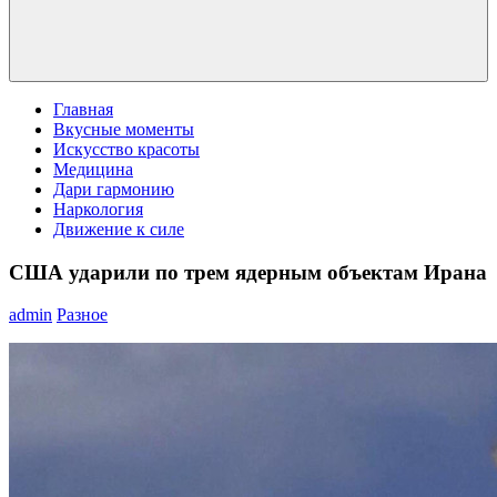
Главная
Вкусные моменты
Искусство красоты
Медицина
Дари гармонию
Наркология
Движение к силе
США ударили по трем ядерным объектам Ирана
admin
Разное