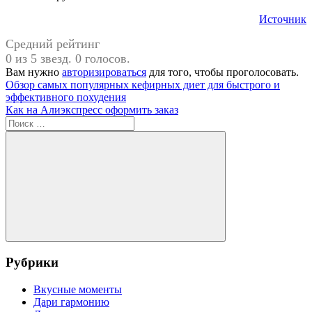
Источник
Средний рейтинг
0 из 5 звезд. 0 голосов.
Вам нужно
авторизироваться
для того, чтобы проголосовать.
Навигация
Предыдущая
Обзор самых популярных кефирных диет для быстрого и
запись:
эффективного похудения
по
Следующая
Как на Алиэкспресс оформить заказ
записям
запись:
Поиск
для:
Поиск
Рубрики
Вкусные моменты
Дари гармонию