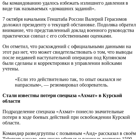
бы командованию удалось избежать излишнего давления в
виде так называемых «домашних заданий».
7 октября начальник Генштаба России Валерий Герасимов
доложил президенту о текущей обстановке. Подоляка обратил
внимание, что представленный доклад военного руководства
практически совпал с его собственными оценками.
Он отметил, что расхождений с официальными данными на
этот раз нет, что может свидетельствовать о том, что выводы
после недавней наступательной операции под Купянском
были сделаны и корректировки в управлении войсками
учтены.
«Если это действительно так, то опыт оказался не
напрасным», — резюмировал обозреватель.
Стали известны потери спецназа «Ахмат» в Курской
области
Подразделение спецназа «Ахмат» понесло значительные
потери в ходе боевых действий при освобождении Курской
области.
Командир разведгруппы с позывным «Аид» рассказал в своём
Telegram-канале, что число убитых и раненых достигло 1500