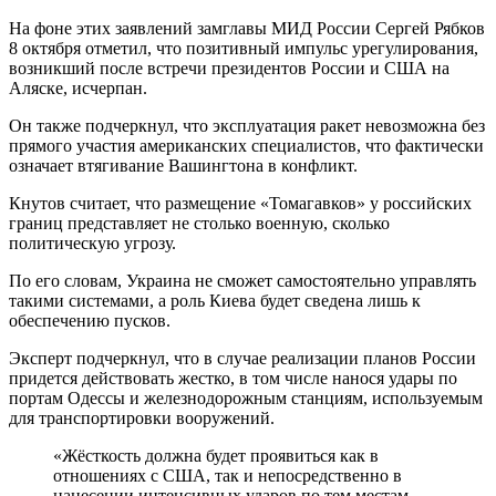
На фоне этих заявлений замглавы МИД России Сергей Рябков
8 октября отметил, что позитивный импульс урегулирования,
возникший после встречи президентов России и США на
Аляске, исчерпан.
Он также подчеркнул, что эксплуатация ракет невозможна без
прямого участия американских специалистов, что фактически
означает втягивание Вашингтона в конфликт.
Кнутов считает, что размещение «Томагавков» у российских
границ представляет не столько военную, сколько
политическую угрозу.
По его словам, Украина не сможет самостоятельно управлять
такими системами, а роль Киева будет сведена лишь к
обеспечению пусков.
Эксперт подчеркнул, что в случае реализации планов России
придется действовать жестко, в том числе нанося удары по
портам Одессы и железнодорожным станциям, используемым
для транспортировки вооружений.
«Жёсткость должна будет проявиться как в
отношениях с США, так и непосредственно в
нанесении интенсивных ударов по тем местам,