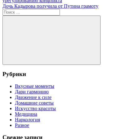
запись:
урегулированию конфликта
по
Следующая
Дочь Кадырова получила от Путина грамоту
записям
запись:
Поиск
для:
Поиск
Рубрики
Вкусные моменты
Дари гармонию
Движение к силе
Домашние советы
Искусство красоты
Медицина
Наркология
Разное
Свежие записи