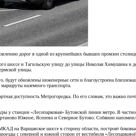
овлению дорог в одной из крупнейших бывших промзон столицы
ого шоссе и Тагильскую улицу до улицы Николая Химушина и до
ермской улицы.
го, будут обновлены инженерные сети и благоустроена близлежа
в маршруты наземного транспорта.
ортная доступность Метрогородка. По его словам, это важно по
ры у станции «Лесопарковая» Бутовской линии метро. В частнос
Чертаново Южное, Ясенево и Северное Бутово. Собянин напомнил,
с МКАД на Варшавское шоссе в сторону области, построят боков
проезды с северной и южной сторон от вестибюля «Лесопарковой