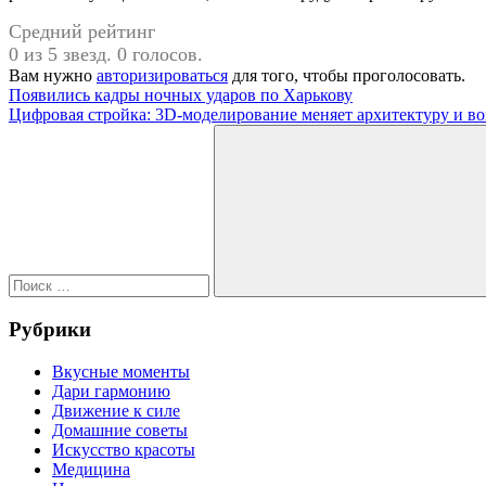
Средний рейтинг
0 из 5 звезд. 0 голосов.
Вам нужно
авторизироваться
для того, чтобы проголосовать.
Навигация
Предыдущая
Появились кадры ночных ударов по Харькову
запись:
Следующая
Цифровая стройка: 3D-моделирование меняет архитектуру и во
по
запись:
Поиск
записям
для:
Поиск
Рубрики
Вкусные моменты
Дари гармонию
Движение к силе
Домашние советы
Искусство красоты
Медицина