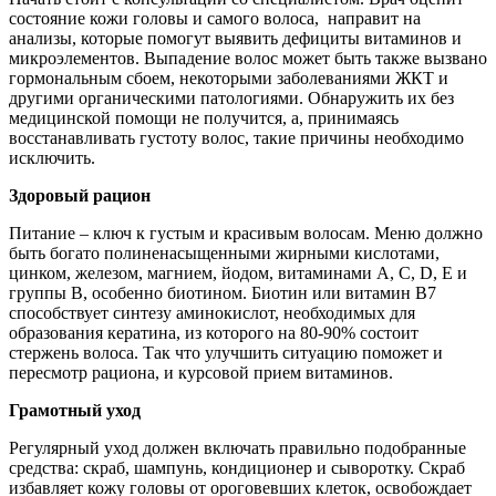
состояние кожи головы и самого волоса, направит на
анализы, которые помогут выявить дефициты витаминов и
микроэлементов. Выпадение волос может быть также вызвано
гормональным сбоем, некоторыми заболеваниями ЖКТ и
другими органическими патологиями. Обнаружить их без
медицинской помощи не получится, а, принимаясь
восстанавливать густоту волос, такие причины необходимо
исключить.
Здоровый рацион
Питание – ключ к густым и красивым волосам. Меню должно
быть богато полиненасыщенными жирными кислотами,
цинком, железом, магнием, йодом, витаминами А, С, D, Е и
группы В, особенно биотином. Биотин или витамин В7
способствует синтезу аминокислот, необходимых для
образования кератина, из которого на 80-90% состоит
стержень волоса. Так что улучшить ситуацию поможет и
пересмотр рациона, и курсовой прием витаминов.
Грамотный уход
Регулярный уход должен включать правильно подобранные
средства: скраб, шампунь, кондиционер и сыворотку. Скраб
избавляет кожу головы от ороговевших клеток, освобождает