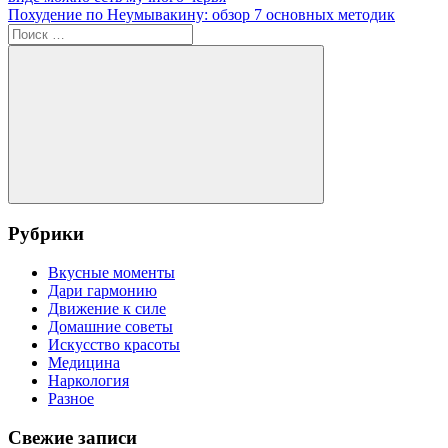
по
Следующая
Похудение по Неумывакину: обзор 7 основных методик
записям
запись:
Поиск
для:
Поиск
Рубрики
Вкусные моменты
Дари гармонию
Движение к силе
Домашние советы
Искусство красоты
Медицина
Наркология
Разное
Свежие записи