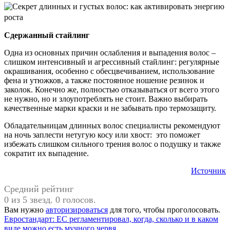
Сдержанный стайлинг
Одна из основных причин ослабления и выпадения волос –
слишком интенсивный и агрессивный стайлинг: регулярные
окрашивания, особенно с обесцвечиванием, использование
фена и утюжков, а также постоянное ношение резинок и
заколок. Конечно же, полностью отказываться от всего этого
не нужно, но и злоупотреблять не стоит. Важно выбирать
качественные марки краски и не забывать про термозащиту.
Обладательницам длинных волос специалисты рекомендуют
на ночь заплести нетугую косу или хвост: это поможет
избежать слишком сильного трения волос о подушку и также
сократит их выпадение.
Источник
Средний рейтинг
0 из 5 звезд. 0 голосов.
Вам нужно
авторизироваться
для того, чтобы проголосовать.
Навигация
Предыдущая
Евростандарт: ЕС регламентировал, когда, сколько и в каком
запись:
виде можно есть мучного червя