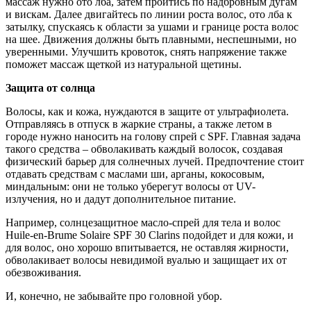
массаж нужно ото лба, затем пройтись по надбровным дугам
и вискам. Далее двигайтесь по линии роста волос, ото лба к
затылку, спускаясь к области за ушами и границе роста волос
на шее. Движения должны быть плавными, неспешными, но
уверенными. Улучшить кровоток, снять напряжение также
поможет массаж щеткой из натуральной щетины.
Защита от солнца
Волосы, как и кожа, нуждаются в защите от ультрафиолета.
Отправляясь в отпуск в жаркие страны, а также летом в
городе нужно наносить на голову спрей с SPF. Главная задача
такого средства – обволакивать каждый волосок, создавая
физический барьер для солнечных лучей. Предпочтение стоит
отдавать средствам с маслами ши, арганы, кокосовым,
миндальным: они не только уберегут волосы от UV-
излучения, но и дадут дополнительное питание.
Например, солнцезащитное масло-спрей для тела и волос
Huile-en-Brume Solaire SPF 30 Clarins подойдет и для кожи, и
для волос, оно хорошо впитывается, не оставляя жирности,
обволакивает волосы невидимой вуалью и защищает их от
обезвоживания.
И, конечно, не забывайте про головной убор.