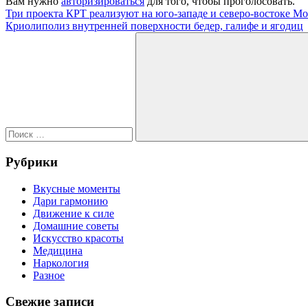
Вам нужно
авторизироваться
для того, чтобы проголосовать.
Навигация
Предыдущая
Три проекта КРТ реализуют на юго-западе и северо-востоке М
запись:
Следующая
Криолиполиз внутренней поверхности бедер, галифе и ягодиц
по
запись:
Поиск
записям
для:
Поиск
Рубрики
Вкусные моменты
Дари гармонию
Движение к силе
Домашние советы
Искусство красоты
Медицина
Наркология
Разное
Свежие записи