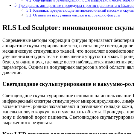
Ощущения и рекомендации после аппаратной косметологи
Где сделать аппаратные процедуры против целлюлита в Екатер
Клиники, предлагающие антицеллюлитный массаж и скуль
Отзывы на вакуумный массаж и коррекцию фигуры
RLS Led Sculptor: инновационное скул
Современные методы коррекции фигуры предлагают безоперац
аппаратное скульптурирование тела, сочетающее светодиодное
механическую стимуляцию тканей, что позволяет воздействова
улучшения контуров тела и повышения упругости кожи. Процед
бедер, ягодиц и рук, где чаще всего наблюдаются изменения р
параметров. Одним из популярных запросов в этой области яв
давление.
Светодиодное скульптурирование и вакуумно-ро
Светодиодное скульптурирование основано на использовании 
инфракрасный спектры стимулируют микроциркуляцию, лимфо
воздействием: ролики захватывают и разминают складки кожи, 
«апельсиновую корку», но и уменьшать объемы. Процедура про
зону и болевой порог пациента. Светодиодное скульптурирова
выраженного результата.