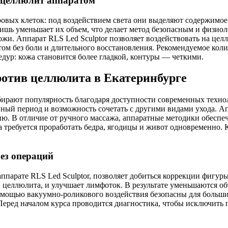
ь целлюлит аппаратом
овых клеток: под воздействием света они выделяют содержимое 
 лишь уменьшает их объем, что делает метод безопасным и физ
жи. Аппарат RLS Led Sculptor позволяет воздействовать на цел
м без боли и длительного восстановления. Рекомендуемое колич
дур: кожа становится более гладкой, контуры — четкими.
отив целлюлита в Екатеринбурге
бирают популярность благодаря доступности современных техн
нный период и возможность сочетать с другими видами ухода. А
ю. В отличие от ручного массажа, аппаратные методики обеспе
а требуется проработать бедра, ягодицы и живот одновременно. 
ез операций
парате RLS Led Sculptor, позволяет добиться коррекции фигур
еллюлита, и улучшает лимфоток. В результате уменьшаются объе
мощью вакуумно-роликового воздействия безопасны для больши
еред началом курса проводится диагностика, чтобы исключить 