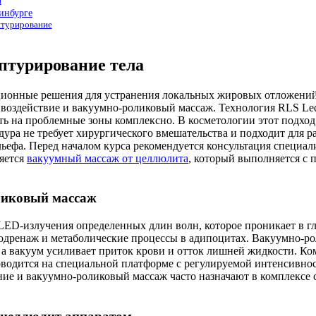
и
инбурге
птурирование
ьптурирование тела
ионные решения для устранения локальных жировых отложений 
 воздействие и вакуумно-роликовый массаж. Технология RLS Le
ть на проблемные зоны комплексно. В косметологии этот подхо
ура не требует хирургического вмешательства и подходит для р
ельефа. Перед началом курса рекомендуется консультация специа
ляется
вакуумный массаж от целлюлита
, который выполняется с
ликовый массаж
LED-излучения определенных длин волн, которое проникает в г
дренаж и метаболические процессы в адипоцитах. Вакуумно-р
а вакуум усиливает приток крови и отток лишней жидкости. Ком
водится на специальной платформе с регулируемой интенсивнос
ние и вакуумно-роликовый массаж часто назначают в комплексе