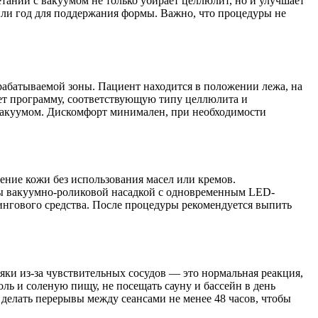
етании с вакуумом не только убирает целлюлит, но и улучшает
 или год для поддержания формы. Важно, что процедуры не
брабатываемой зоны. Пациент находится в положении лежа, на
ет программу, соответствующую типу целлюлита и
вакуумом. Дискомфорт минимален, при необходимости
щение кожи без использования масел или кремов.
оны вакуумно-роликовой насадкой с одновременным LED-
ингового средства. После процедуры рекомендуется выпить
яки из-за чувствительных сосудов — это нормальная реакция,
оль и соленую пищу, не посещать сауну и бассейн в день
делать перерывы между сеансами не менее 48 часов, чтобы