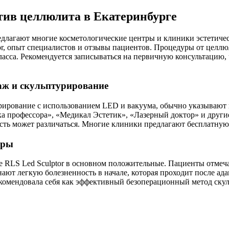
тив целлюлита в Екатеринбурге
длагают многие косметологические центры и клиники эстетиче
r, опыт специалистов и отзывы пациентов. Процедуры от целлю
ласса. Рекомендуется записываться на первичную консультацию, 
ж и скульптурирование
рование с использованием LED и вакуума, обычно указывают в 
 профессора», «Медикал Эстетик», «Лазерный доктор» и другие
сть может различаться. Многие клиники предлагают бесплатную
уры
 RLS Led Sculptor в основном положительные. Пациенты отмеча
ют легкую болезненность в начале, которая проходит после ад
комендовала себя как эффективный безоперационный метод скул