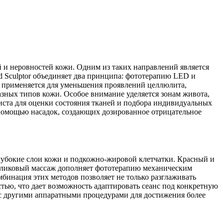
и неровностей кожи. Одним из таких направлений является
d Sculptor объединяет два принципа: фототерапию LED и
д применяется для уменьшения проявлений целлюлита,
азных типов кожи. Особое внимание уделяется зонам живота,
листа для оценки состояния тканей и подбора индивидуальных
 помощью насадок, создающих дозированное отрицательное
лубокие слои кожи и подкожно-жировой клетчатки. Красный и
оликовый массаж дополняет фототерапию механическим
бинация этих методов позволяет не только разглаживать
тью, что дает возможность адаптировать сеанс под конкретную
 с другими аппаратными процедурами для достижения более