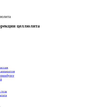
ррекции целлюлита
массаж
 аппаратом
еринбурге
ий
 тела
ьтата