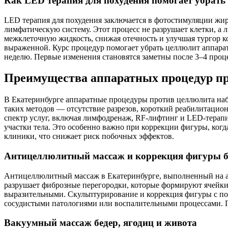
Как LED терапия для похудения помогает убрат
LED терапия для похудения заключается в фотостимуляции жир
лимфатическую систему. Этот процесс не разрушает клетки, а
межклеточную жидкость, снижая отечность и улучшая тургор ко
выраженной. Курс процедур помогает убрать целлюлит аппарато
неделю. Первые изменения становятся заметны после 3–4 проце
Преимущества аппаратных процедур пр
В Екатеринбурге аппаратные процедуры против целлюлита на
таких методов — отсутствие разрезов, короткий реабилитацио
спектр услуг, включая лимфодренаж, RF-лифтинг и LED-терапи
участки тела. Это особенно важно при коррекции фигуры, когд
клиники, что снижает риск побочных эффектов.
Антицеллюлитный массаж и коррекция фигуры б
Антицеллюлитный массаж в Екатеринбурге, выполненный на ап
разрушает фиброзные перегородки, которые формируют ячейки ц
выразительными. Скульптурирование и коррекция фигуры с по
сосудистыми патологиями или воспалительными процессами. П
Вакуумный массаж бедер, ягодиц и живота