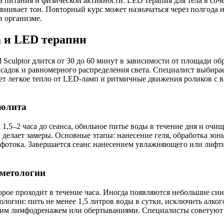
а питания и физической активности. LED терапия для тела в соч
авнивает тон. Повторный курс может назначаться через полгода
 организме.
а и LED терапии
Sculptor длится от 30 до 60 минут в зависимости от площади о
асадок и равномерного распределения света. Специалист выбира
ет легкое тепло от LED-ламп и ритмичные движения роликов с 
люлита
 1,5–2 часа до сеанса, обильное питье воды в течение дня и очи
 делает замеры. Основные этапы: нанесение геля, обработка з
мфотока. Завершается сеанс нанесением увлажняющего или лифт
сметологии
орое проходит в течение часа. Иногда появляются небольшие син
логии: пить не менее 1,5 литров воды в сутки, исключить алког
гким лимфодренажем или обертываниями. Специалисты советуют 