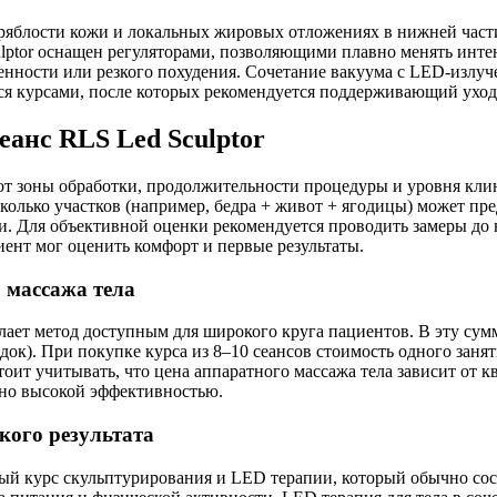
яблости кожи и локальных жировых отложениях в нижней части 
culptor оснащен регуляторами, позволяющими плавно менять ин
менности или резкого похудения. Сочетание вакуума с LED-излу
я курсами, после которых рекомендуется поддерживающий уход 
еанс RLS Led Sculptor
 от зоны обработки, продолжительности процедуры и уровня клин
сколько участков (например, бедра + живот + ягодицы) может п
 Для объективной оценки рекомендуется проводить замеры до н
ент мог оценить комфорт и первые результаты.
о массажа тела
елает метод доступным для широкого круга пациентов. В эту сум
адок). При покупке курса из 8–10 сеансов стоимость одного за
оит учитывать, что цена аппаратного массажа тела зависит от
ано высокой эффективностью.
кого результата
ый курс скульптурирования и LED терапии, который обычно сост