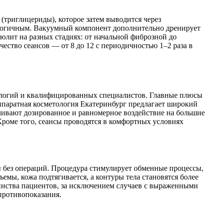
(триглицериды), которое затем выводится через
иологичным. Вакуумный компонент дополнительно дренирует
люлит на разных стадиях: от начальной фиброзной до
ество сеансов — от 8 до 12 с периодичностью 1–2 раза в
ологий и квалифицированных специалистов. Главные плюсы
ппаратная косметология Екатеринбург предлагает широкий
чивают дозированное и равномерное воздействие на большие
Кроме того, сеансы проводятся в комфортных условиях
ы без операций. Процедура стимулирует обменные процессы,
мы, кожа подтягивается, а контуры тела становятся более
нства пациентов, за исключением случаев с выраженными
противопоказания.