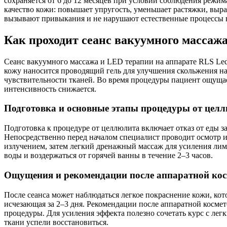
сохраняется от 6 до 12 месяцев при условии соблюдения режим
качество кожи: повышает упругость, уменьшает растяжки, выр
вызывают привыкания и не нарушают естественные процессы в
Как проходит сеанс вакуумного массаж
Сеанс вакуумного массажа и LED терапии на аппарате RLS Led 
кожу наносится проводящий гель для улучшения скольжения н
чувствительности тканей. Во время процедуры пациент ощуща
интенсивность снижается.
Подготовка и основные этапы процедуры от цел
Подготовка к процедуре от целлюлита включает отказ от еды за
Непосредственно перед началом специалист проводит осмотр и
излучением, затем легкий дренажный массаж для усиления ли
воды и воздержаться от горячей ванны в течение 2–3 часов.
Ощущения и рекомендации после аппаратной ко
После сеанса может наблюдаться легкое покраснение кожи, кот
исчезающая за 2–3 дня. Рекомендации после аппаратной космето
процедуры. Для усиления эффекта полезно сочетать курс с ле
ткани успели восстановиться.