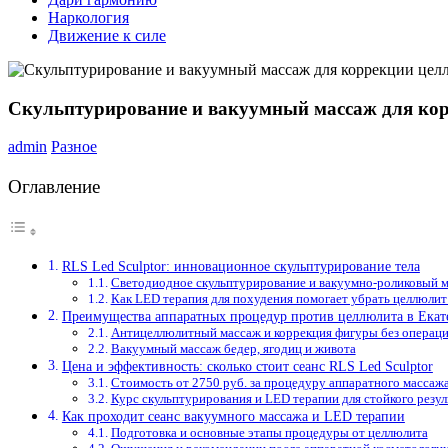
Наркология
Движение к силе
Скульптурирование и вакуумный массаж для ко
admin
Разное
Оглавление
RLS Led Sculptor: инновационное скульптурирование тела
Светодиодное скульптурирование и вакуумно-роликовый 
Как LED терапия для похудения помогает убрать целлюлит
Преимущества аппаратных процедур против целлюлита в Екат
Антицеллюлитный массаж и коррекция фигуры без операц
Вакуумный массаж бедер, ягодиц и живота
Цена и эффективность: сколько стоит сеанс RLS Led Sculptor
Стоимость от 2750 руб. за процедуру аппаратного массажа
Курс скульптурирования и LED терапии для стойкого резул
Как проходит сеанс вакуумного массажа и LED терапии
Подготовка и основные этапы процедуры от целлюлита