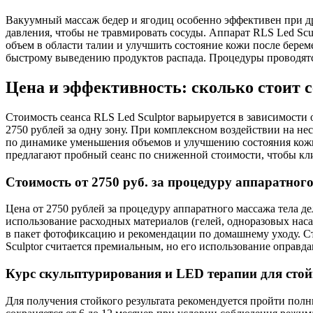
Вакуумный массаж бедер и ягодиц особенно эффективен при др
давления, чтобы не травмировать сосуды. Аппарат RLS Led S
объем в области талии и улучшить состояние кожи после бере
быстрому выведению продуктов распада. Процедуры проводятс
Цена и эффективность: сколько стоит с
Стоимость сеанса RLS Led Sculptor варьируется в зависимости
2750 рублей за одну зону. При комплексном воздействии на не
по динамике уменьшения объемов и улучшению состояния кожи.
предлагают пробный сеанс по сниженной стоимости, чтобы кли
Стоимость от 2750 руб. за процедуру аппаратног
Цена от 2750 рублей за процедуру аппаратного массажа тела д
использование расходных материалов (гелей, одноразовых нас
в пакет фотофиксацию и рекомендации по домашнему уходу. Ст
Sculptor считается премиальным, но его использование оправд
Курс скульптурирования и LED терапии для стой
Для получения стойкого результата рекомендуется пройти полн