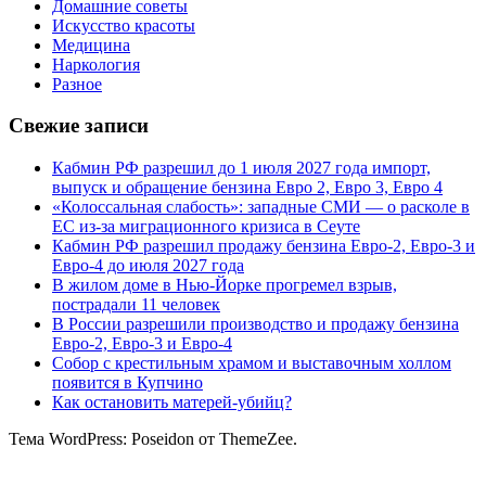
Домашние советы
Искусство красоты
Медицина
Наркология
Разное
Свежие записи
Кабмин РФ разрешил до 1 июля 2027 года импорт,
выпуск и обращение бензина Евро 2, Евро 3, Евро 4
«Колоссальная слабость»: западные СМИ — о расколе в
ЕС из-за миграционного кризиса в Сеуте
Кабмин РФ разрешил продажу бензина Евро-2, Евро-3 и
Евро-4 до июля 2027 года
В жилом доме в Нью-Йорке прогремел взрыв,
пострадали 11 человек
В России разрешили производство и продажу бензина
Евро-2, Евро-3 и Евро-4
Собор с крестильным храмом и выставочным холлом
появится в Купчино
Как остановить матерей-убийц?
Тема WordPress: Poseidon от ThemeZee.