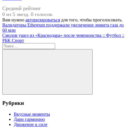
Средний рейтинг
0 из 5 звезд. 0 голосов.
Вам нужно
авторизироваться
для того, чтобы проголосовать.
Навигация
Предыдущая
Валидаторы Ethereum поддержали увеличение лимита газа до
запись:
60 млн
по
Следующая
Смолов ушел из «Краснодара» после чемпионства :: Футбол ::
записям
запись:
РБК Спорт
Поиск
для:
Поиск
Рубрики
Вкусные моменты
Дари гармонию
Движение к силе