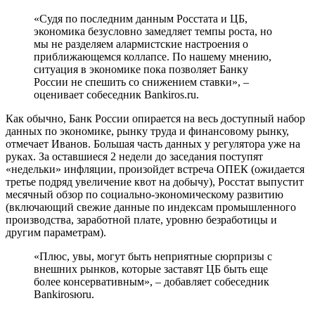
«Судя по последним данным Росстата и ЦБ,
экономика безусловно замедляет темпы роста, но
мы не разделяем алармистские настроения о
приближающемся коллапсе. По нашему мнению,
ситуация в экономике пока позволяет Банку
России не спешить со снижением ставки», –
оценивает собеседник Bankiros.ru.
Как обычно, Банк России опирается на весь доступный набор
данных по экономике, рынку труда и финансовому рынку,
отмечает Иванов. Большая часть данных у регулятора уже на
руках. За оставшиеся 2 недели до заседания поступят
«недельки» инфляции, произойдет встреча ОПЕК (ожидается
третье подряд увеличение квот на добычу), Росстат выпустит
месячный обзор по социально-экономическому развитию
(включающий свежие данные по индексам промышленного
производства, заработной плате, уровню безработицы и
другим параметрам).
«Плюс, увы, могут быть неприятные сюрпризы с
внешних рынков, которые заставят ЦБ быть еще
более консервативным», – добавляет собеседник
Bankirosюru.