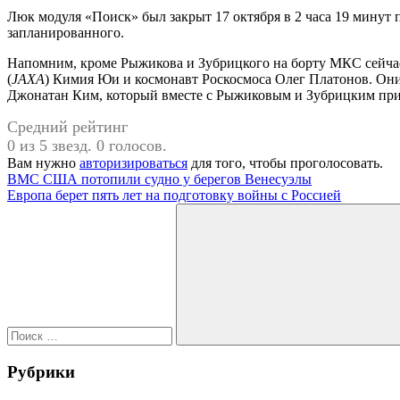
Люк модуля «Поиск» был закрыт 17 октября в 2 часа 19 минут
запланированного.
Напомним, кроме Рыжикова и Зубрицкого на борту МКС сейча
(
JAXA
) Кимия Юи и космонавт Роскосмоса Олег Платонов. Они
Джонатан Ким, который вместе с Рыжиковым и Зубрицким приб
Средний рейтинг
0 из 5 звезд. 0 голосов.
Вам нужно
авторизироваться
для того, чтобы проголосовать.
Навигация
Предыдущая
ВМС США потопили судно у берегов Венесуэлы
запись:
Следующая
Европа берет пять лет на подготовку войны с Россией
по
запись:
Поиск
записям
для:
Поиск
Рубрики