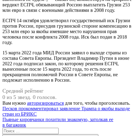
вердикт ЕСПЧ, обязывающий Россию выплатить Грузии 253
млн евро в связи с военными действиями в 2008 году.
ЕСПЧ 14 октября удовлетворил государственный иск Грузии
против России, присудив грузинской стороне компенсацию в
253 млн евро за якобы имевшие место нарушения прав
человека после конфликта 2008 года. Иск был подан в 2018
году.
15 марта 2022 года МИД России заявил о выходе страны из
состава Совета Европы. Президент Владимир Путин в июне
2022 года подписал закон, по которому решения ЕСПЧ,
вынесенные после 15 марта 2022 года, то есть после
прекращения полномочий России в Совете Европы, не
подлежат исполнению в России.
Средний рейтинг
0 из 5 звезд. 0 голосов.
Вам нужно
авторизироваться
для того, чтобы проголосовать.
Навигация
Предыдущая
Песков прокомментировал заявление Трампа о якобы выходе
запись:
стран из БРИКС
по
Следующая
Пьяные кировчанки похитили знакомую, затолкав ее
записям
запись:
в багажник
Поиск
для: