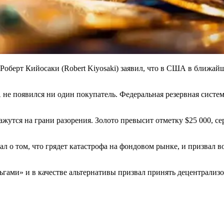
оберт Кийосаки (Robert Kiyosaki) заявил, что в США в ближайш
е появился ни один покупатель. Федеральная резервная систе
утся на грани разорения. Золото превысит отметку $25 000, се
ал о том, что грядет катастрофа на фондовом рынке, и призвал
ами» и в качестве альтернативы призвал принять децентрализов