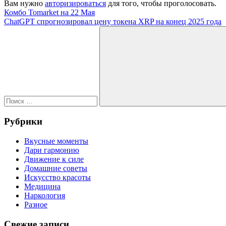
Вам нужно
авторизироваться
для того, чтобы проголосовать.
Навигация
Предыдущая
Комбо Tomarket на 22 Мая
запись:
Следующая
ChatGPT спрогнозировал цену токена XRP на конец 2025 года
по
запись:
Поиск
записям
для:
Поиск
Рубрики
Вкусные моменты
Дари гармонию
Движение к силе
Домашние советы
Искусство красоты
Медицина
Наркология
Разное
Свежие записи