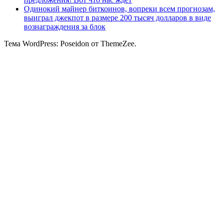
Одинокий майнер биткоинов, вопреки всем прогнозам,
выиграл джекпот в размере 200 тысяч долларов в виде
вознаграждения за блок
Тема WordPress: Poseidon от ThemeZee.