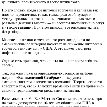
денежного, политического и геополитического.
По его словам, когда все ниточки торговли и капитала так
плотно переплетены, то как только долговой пузырь и
международная напряжённость начинают прорываться в
реальные действия властей — инвесторы инстинктивно бегут
в «
тихую гавань
«. При этом выносят все рисковые активы
без разбора.
Многие аналитики отмечают, что рост доходности по
американским облигациям намекает на снижение интереса к
государственному долгу США. А это может разогреть
инфляционные ожидания.
Однако есть признаки, что крипта начинает вести себя по-
своему.
Так, биткоин показал определённую стойкость на фоне
падения «
Великолепной Семёрки
» — ведущих
американских технологических компаний. Теоретически это
говорит о том, что BTC может временно выйти из привычной
связки с традиционными рисковыми активами.
Ранее аналитик VanEck
Мэттью Сигел
заявил, что несмотря
на скачок доходности по 10-летним облигациям США в