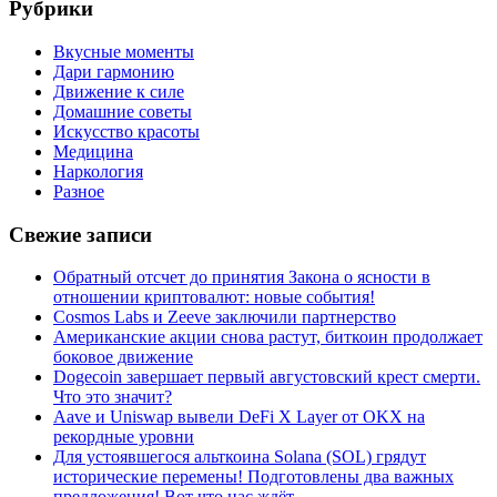
Рубрики
Вкусные моменты
Дари гармонию
Движение к силе
Домашние советы
Искусство красоты
Медицина
Наркология
Разное
Свежие записи
Обратный отсчет до принятия Закона о ясности в
отношении криптовалют: новые события!
Cosmos Labs и Zeeve заключили партнерство
Американские акции снова растут, биткоин продолжает
боковое движение
Dogecoin завершает первый августовский крест смерти.
Что это значит?
Aave и Uniswap вывели DeFi X Layer от OKX на
рекордные уровни
Для устоявшегося альткоина Solana (SOL) грядут
исторические перемены! Подготовлены два важных
предложения! Вот что нас ждёт