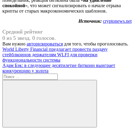
понедельник, реакция биткоина была «
на удивление
спокойной
«, что может сигнализировать о начале отрыва
крипты от старых макроэкономических шаблонов.
Источник:
cryptonews.net
Средний рейтинг
0 из 5 звезд. 0 голосов.
Вам нужно
авторизироваться
для того, чтобы проголосовать.
Навигация
Предыдущая
World Liberty Financial предлагает провести раздачу
запись:
стейблкоинов держателям WLFI для проверки
по
функциональности системы
записям
Следующая
Адам Бэк: в следующее десятилетие биткоин выиграет
запись:
конкуренцию у золота
Поиск
для:
Поиск