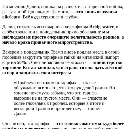
По мнению Далио, паника на рынках из-за тарифной войны,
развязанной Дональдом Трампом, —
это лишь верхушка
айсберга
. Всё куда серьезнее и глубже.
Далио, создатель легендарного хедж-фонда
Bridgewater
, в
своём заявлении в понедельник прямо обозначил:
мы
наблюдаем не просто очередную волатильность рынков, а
начало краха привычного мироустройства
.
Вечером в понедельник Трамп вновь подлил масла в огонь,
пообещав закрутить тарифные гайки на китайский импорт
ещё
на 50%
. Ответ не заставил себя ждать —
министерство
торговли Китая заявило, что страна готова дать жёсткий
отпор и защитить свои интересы
.
«Проблема не только в тарифах — их все
обсуждают, все знают, что это рук дело Трампа. Но
многие почему-то забыли, что эти тарифы
выросли не на пустом месте. Они — следствие
более глобальных проблем, которые в итоге и
вытащили Трампа в президенты», — пишет
Далио.
Он считает, что тарифы —
это только симптомы куда более
серьёзных процессов
, перекраивающих мировой порядок.