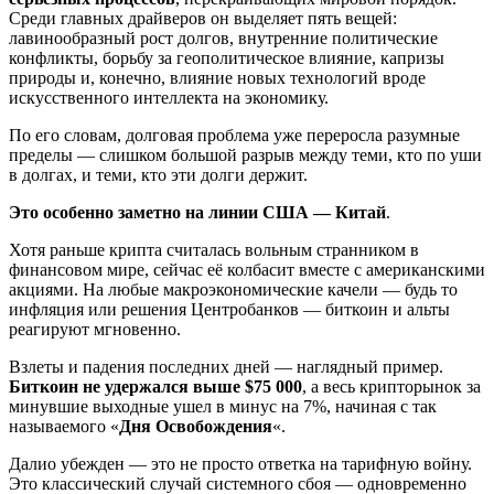
Среди главных драйверов он выделяет пять вещей:
лавинообразный рост долгов, внутренние политические
конфликты, борьбу за геополитическое влияние, капризы
природы и, конечно, влияние новых технологий вроде
искусственного интеллекта на экономику.
По его словам, долговая проблема уже переросла разумные
пределы — слишком большой разрыв между теми, кто по уши
в долгах, и теми, кто эти долги держит.
Это особенно заметно на линии США — Китай
.
Хотя раньше крипта считалась вольным странником в
финансовом мире, сейчас её колбасит вместе с американскими
акциями. На любые макроэкономические качели — будь то
инфляция или решения Центробанков — биткоин и альты
реагируют мгновенно.
Взлеты и падения последних дней — наглядный пример.
Биткоин не удержался выше $75 000
, а весь крипторынок за
минувшие выходные ушел в минус на 7%, начиная с так
называемого «
Дня Освобождения
«.
Далио убежден — это не просто ответка на тарифную войну.
Это классический случай системного сбоя — одновременно