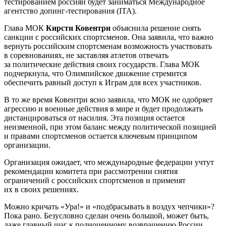
тестированием россиян будет заниматься Международное
агентство допинг-тестирования (ITA).
Глава МОК
Кирсти Ковентри
объяснила решение снять
санкции с российских спортсменов. Она заявила, что важно
вернуть российским спортсменам возможность участвовать
в соревнованиях, не заставляя атлетов отвечать
за политические действия своих государств. Глава МОК
подчеркнула, что Олимпийское движение стремится
обеспечить равный доступ к Играм для всех участников.
В то же время Ковентри ясно заявила, что МОК не одобряет
агрессию и военные действия в мире и будет продолжать
дистанцироваться от насилия. Эта позиция остается
неизменной, при этом баланс между политической позицией
и правами спортсменов остается ключевым принципом
организации.
Организация ожидает, что международные федерации учтут
рекомендации комитета при рассмотрении снятия
ограничений с российских спортсменов и применят
их в своих решениях.
Можно кричать «Ура!» и «подбрасывать в воздух чепчики»?
Пока рано. Безусловно сделан очень большой, может быть,
даже главный шаг к полноценному возвращению России