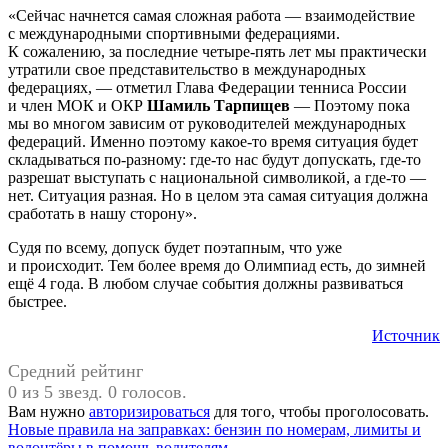
«Сейчас начнется самая сложная работа — взаимодействие
с международными спортивными федерациями.
К сожалению, за последние четыре-пять лет мы практически
утратили свое представительство в международных
федерациях, — отметил Глава Федерации тенниса России
и член МОК и ОКР
Шамиль Тарпищев
— Поэтому пока
мы во многом зависим от руководителей международных
федераций. Именно поэтому какое-то время ситуация будет
складываться по-разному: где-то нас будут допускать, где-то
разрешат выступать с национальной символикой, а где-то —
нет. Ситуация разная. Но в целом эта самая ситуация должна
сработать в нашу сторону».
Судя по всему, допуск будет поэтапным, что уже
и происходит. Тем более время до Олимпиад есть, до зимней
ещё 4 года. В любом случае события должны развиваться
быстрее.
Источник
Средний рейтинг
0 из 5 звезд. 0 голосов.
Вам нужно
авторизироваться
для того, чтобы проголосовать.
Навигация
Предыдущая
#Михаил
Новые правила на заправках: бензин по номерам, лимиты и
запись:
Дегтярев
волонтёры в помощь водителям