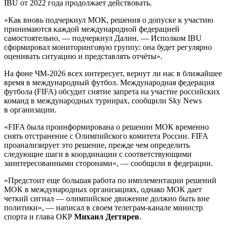
IBU от 2022 года продолжает действовать.
«Как вновь подчеркнул МОК, решения о допуске к участию
принимаются каждой международной федерацией
самостоятельно, — подчеркнул Далин. — Исполком IBU
сформировал мониторинговую группу: она будет регулярно
оценивать ситуацию и представлять отчёты».
На фоне ЧМ-2026 всех интересует, вернут ли нас в ближайшее
время в международный футбол. Международная федерация
футбола (FIFA) обсудит снятие запрета на участие российских
команд в международных турнирах, сообщили Sky News
в организации.
«FIFA была проинформирована о решении МОК временно
снять отстранение с Олимпийского комитета России. FIFA
проанализирует это решение, прежде чем определить
следующие шаги в координации с соответствующими
заинтересованными сторонами», — сообщили в федерации.
«Предстоит еще большая работа по имплементации решений
МОК в международных организациях, однако МОК дает
четкий сигнал — олимпийское движение должно быть вне
политики», — написал в своем телеграм-канале министр
спорта и глава ОКР
Михаил Дегтярев
.