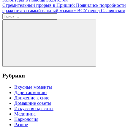
по
Следующая
Стремительный прорыв в Пришиб: Появились подробности
записям
запись:
сражения за самый важный «замок» ВСУ перед Славянском
Поиск
для:
Поиск
Рубрики
Вкусные моменты
Дари гармонию
Движение к силе
Домашние советы
Искусство красоты
Медицина
Наркология
Разное