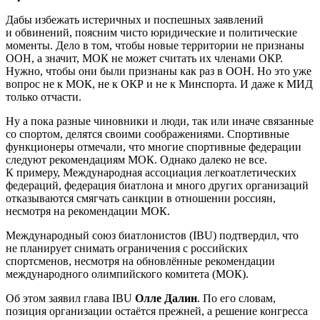
Дабы избежать истеричных и поспешных заявлений
и обвинений, поясним чисто юридические и политические
моменты. Дело в том, чтобы новые территории не признаны
ООН, а значит, МОК не может считать их членами ОКР.
Нужно, чтобы они были признаны как раз в ООН. Но это уже
вопрос не к МОК, не к ОКР и не к Минспорта. И даже к МИД
только отчасти.
Ну а пока разные чиновники и люди, так или иначе связанные
со спортом, делятся своими соображениями. Спортивные
функционеры отмечали, что многие спортивные федерации
следуют рекомендациям МОК. Однако далеко не все.
К примеру, Международная ассоциация легкоатлетических
федераций, федерация биатлона и много других организаций
отказываются смягчать санкции в отношении россиян,
несмотря на рекомендации МОК.
Международный союз биатлонистов (IBU) подтвердил, что
не планирует снимать ограничения с российских
спортсменов, несмотря на обновлённые рекомендации
международного олимпийского комитета (МОК).
Об этом заявил глава IBU
Олле Далин
. По его словам,
позиция организации остаётся прежней, а решение конгресса