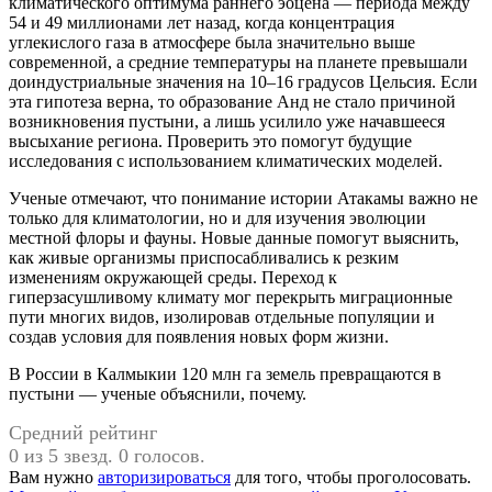
климатического оптимума раннего эоцена — периода между
54 и 49 миллионами лет назад, когда концентрация
углекислого газа в атмосфере была значительно выше
современной, а средние температуры на планете превышали
доиндустриальные значения на 10–16 градусов Цельсия. Если
эта гипотеза верна, то образование Анд не стало причиной
возникновения пустыни, а лишь усилило уже начавшееся
высыхание региона. Проверить это помогут будущие
исследования с использованием климатических моделей.
Ученые отмечают, что понимание истории Атакамы важно не
только для климатологии, но и для изучения эволюции
местной флоры и фауны. Новые данные помогут выяснить,
как живые организмы приспосабливались к резким
изменениям окружающей среды. Переход к
гиперзасушливому климату мог перекрыть миграционные
пути многих видов, изолировав отдельные популяции и
создав условия для появления новых форм жизни.
В России в Калмыкии 120 млн га земель превращаются в
пустыни — ученые объяснили, почему.
Средний рейтинг
0 из 5 звезд. 0 голосов.
Вам нужно
авторизироваться
для того, чтобы проголосовать.