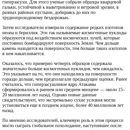
гиперзасухи. Для этого ученые собрали образцы кварцевой
гальки, устойчивой к выветриванию и ветровой эрозии, в
разных районах пустыни, добираясь до них по
труднопроходимому бездорожью.
Затем исследователи измерили содержание редких изотопов
неона и бериллия. Эти так называемые космогенные нуклиды
образуются под воздействием космических лучей, которые
постоянно бомбардируют поверхность Земли. Чем дольше
камень находится на поверхности, тем больше таких изотопов
в нем накапливается.
Оказалось, что примерно четверть образцов содержала
значительно больше космогенных нуклидов, чем ожидалось.
Это указывает на то, что они находились на поверхности
гораздо дольше, чем предполагали предыдущие оценки. Ранее
считалось, что гиперзасушливое ядро Атакамы
сформировалось в раннем или среднем миоцене — около 15–
20 миллионов лет назад. Однако новые данные
свидетельствуют, что экстремально сухие условия могли
установиться еще в позднем эоцене, более 40 миллионов лет
назад.
По мнению исследователей, ключевую роль в этом процессе
могло сыграть глобальное похолодание, наступившее после