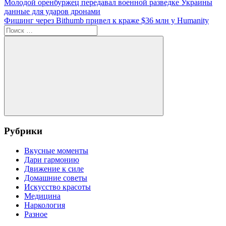
Навигация
Предыдущая
Молодой оренбуржец передавал военной разведке Украины
запись:
данные для ударов дронами
по
Следующая
Фишинг через Bithumb привел к краже $36 млн у Humanity
записям
запись:
Поиск
для:
Поиск
Рубрики
Вкусные моменты
Дари гармонию
Движение к силе
Домашние советы
Искусство красоты
Медицина
Наркология
Разное