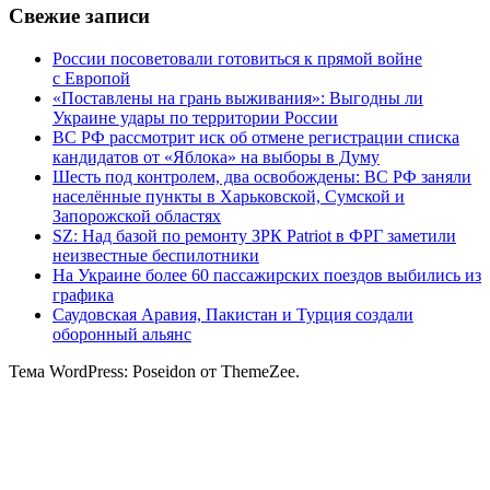
Свежие записи
России посоветовали готовиться к прямой войне
с Европой
«Поставлены на грань выживания»: Выгодны ли
Украине удары по территории России
ВС РФ рассмотрит иск об отмене регистрации списка
кандидатов от «Яблока» на выборы в Думу
Шесть под контролем, два освобождены: ВС РФ заняли
населённые пункты в Харьковской, Сумской и
Запорожской областях
SZ: Над базой по ремонту ЗРК Patriot в ФРГ заметили
неизвестные беспилотники
На Украине более 60 пассажирских поездов выбились из
графика
Саудовская Аравия, Пакистан и Турция создали
оборонный альянс
Тема WordPress: Poseidon от ThemeZee.