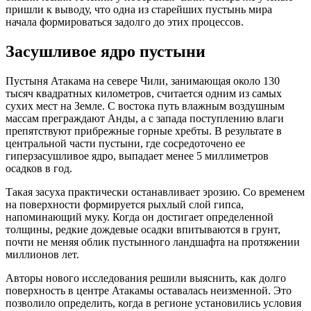
пришли к выводу, что одна из старейших пустынь мира
начала формироваться задолго до этих процессов.
Засушливое ядро пустыни
Пустыня Атакама на севере Чили, занимающая около 130
тысяч квадратных километров, считается одним из самых
сухих мест на Земле. С востока путь влажным воздушным
массам преграждают Анды, а с запада поступлению влаги
препятствуют прибрежные горные хребты. В результате в
центральной части пустыни, где сосредоточено ее
гиперзасушливое ядро, выпадает менее 5 миллиметров
осадков в год.
Такая засуха практически останавливает эрозию. Со временем
на поверхности формируется рыхлый слой гипса,
напоминающий муку. Когда он достигает определенной
толщины, редкие дождевые осадки впитываются в грунт,
почти не меняя облик пустынного ландшафта на протяжении
миллионов лет.
Авторы нового исследования решили выяснить, как долго
поверхность в центре Атакамы оставалась неизменной. Это
позволило определить, когда в регионе установились условия