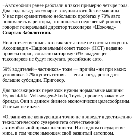
«Автомобили ранее работали в такси примерно четыре года.
Два года назад таксопарки закупили китайские машины.
У нас при сравнительно небольших пробегах у 70% авто
поломались вариаторы, что повлекло недешевый ремонт, —
говорит генеральный директор таксопарка «Шоколад»
Спартак Заболотский
.
Но и отечественные авто таксисты тоже не готовы покупать.
Ассоциация «Национальный совет такси» (НСТ) недавно
провела опрос, согласно которому 63% владельцев
таксопарков не будут покупать российские авто.
59% водителей-«частников» тоже — причём «ни при каких
условиях». 27% купить готовы — если государство даст
большие субсидии. Приговор.
Для пассажирских перевозок нужны нормальные машины —
Hyundai-Kia, Volkswagen-Skoda, Toyota, прочие уважаемые
бренды. Они в данном бизнесе экономически целесообразны.
И никак не иначе.
«Ограничение конкуренции точно не приведет к достижению
технологического суверенитета отечественной
автомобильной промышленности. Ни в одном государстве
мира, в том числе имеющем свой развитый автопром,