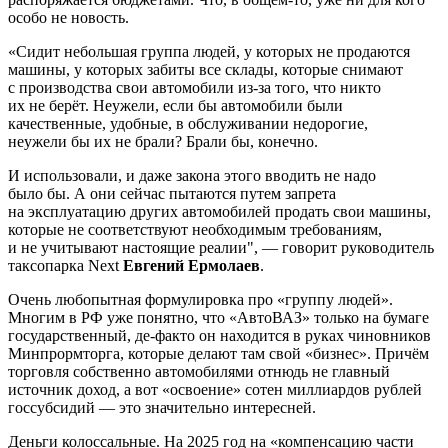
особо не новость.
«Сидит небольшая группа людей, у которых не продаются
машины, у которых забиты все склады, которые снимают
с производства свои автомобили из-за того, что никто
их не берёт. Неужели, если бы автомобили были
качественные, удобные, в обслуживании недорогие,
неужели бы их не брали? Брали бы, конечно.
И использовали, и даже закона этого вводить не надо
было бы. А они сейчас пытаются путем запрета
на эксплуатацию других автомобилей продать свои машины,
которые не соответствуют необходимым требованиям,
и не учитывают настоящие реалии", — говорит руководитель
таксопарка Next
Евгений Ермолаев
.
Очень любопытная формулировка про «группу людей».
Многим в РФ уже понятно, что «АвтоВАЗ» только на бумаге
государственный, де-факто он находится в руках чиновников
Минпрормторга, которые делают там свой «бизнес». Причём
торговля собственно автомобилями отнюдь не главный
источник доход, а вот «освоение» сотен миллиардов рублей
госсубсидий — это значительно интересней.
Деньги колоссальные. На 2025 год на «компенсацию части