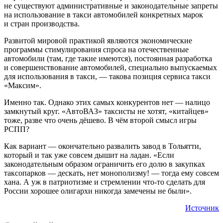
не существуют административные и законодательные запреты
на использование в такси автомобилей конкретных марок
и стран производства.
Развитой мировой практикой являются экономические
программы стимулирования спроса на отечественные
автомобили (там, где такие имеются), постоянная разработка
и совершенствование автомобилей, специально выпускаемых
для использования в такси, — такова позиция сервиса такси
«Максим».
Именно так. Однако этих самых конкурентов нет — налицо
замкнутый круг. «АвтоВАЗ» таксисты не хотят, «китайцев»
тоже, разве что очень дёшево. В чём второй смысл игры
РСПП?
Как вариант — окончательно развалить завод в Тольятти,
который и так уже совсем дышит на ладан. «Если
законодательным образом ограничить его долю в закупках
таксопарков — дескать, нет монополизму! — тогда ему совсем
хана. А уж в патриотизме и стремлении что-то сделать для
России хорошее олигархи никогда замечены не были».
Источник