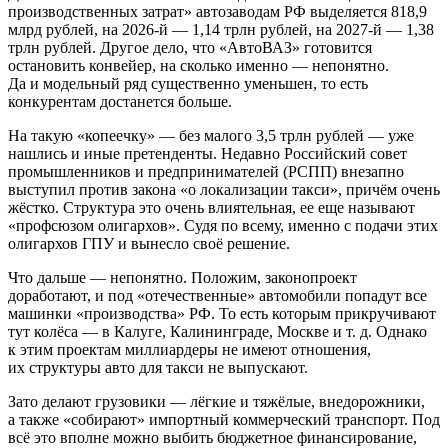
производственных затрат» автозаводам РФ выделяется 818,9
млрд рублей, на 2026-й — 1,14 трлн рублей, на 2027-й — 1,38
трлн рублей. Другое дело, что «АвтоВАЗ» готовится
остановить конвейер, на сколько именно — непонятно.
Да и модельный ряд существенно уменьшен, то есть
конкурентам достанется больше.
На такую «копеечку» — без малого 3,5 трлн рублей — уже
нашлись и иные претенденты. Недавно Российский совет
промышленников и предпринимателей (РСПП) внезапно
выступил против закона «о локализации такси», причём очень
жёстко. Структура это очень влиятельная, ее еще называют
«профсюзом олигархов». Судя по всему, именно с подачи этих
олигархов ГПУ и вынесло своё решение.
Что дальше — непонятно. Положим, законопроект
доработают, и под «отечественные» автомобили попадут все
машинки «производства» РФ. То есть которым прикручивают
тут колёса — в Калуге, Калининграде, Москве и т. д. Однако
к этим проектам миллиардеры не имеют отношения,
их структуры авто для такси не выпускают.
Зато делают грузовики — лёгкие и тяжёлые, внедорожники,
а также «собирают» импортный коммерческий транспорт. Под
всё это вполне можно выбить бюджетное финансирование,