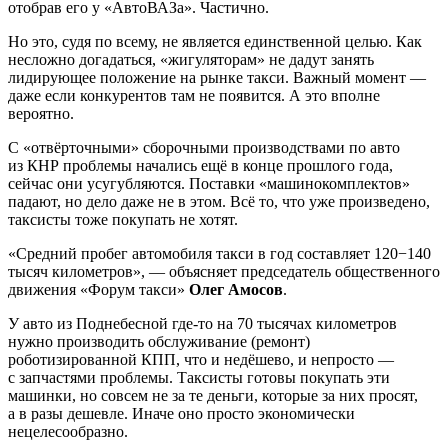
отобрав его у «АвтоВАЗа». Частично.
Но это, судя по всему, не является единственной целью. Как
несложно догадаться, «жигуляторам» не дадут занять
лидирующее положение на рынке такси. Важный момент —
даже если конкурентов там не появится. А это вполне
вероятно.
С «отвёрточными» сборочными производствами по авто
из КНР проблемы начались ещё в конце прошлого года,
сейчас они усугубляются. Поставки «машинокомплектов»
падают, но дело даже не в этом. Всё то, что уже произведено,
таксисты тоже покупать не хотят.
«Средний пробег автомобиля такси в год составляет 120−140
тысяч километров», — объясняет председатель общественного
движения «Форум такси»
Олег Амосов
.
У авто из Поднебесной где-то на 70 тысячах километров
нужно производить обслуживание (ремонт)
роботизированной КПП, что и недёшево, и непросто —
с запчастями проблемы. Таксисты готовы покупать эти
машинки, но совсем не за те деньги, которые за них просят,
а в разы дешевле. Иначе оно просто экономически
нецелесообразно.