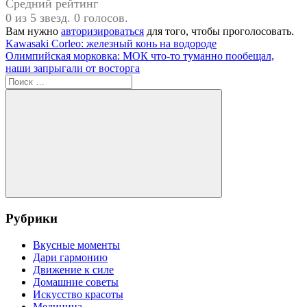
Средний рейтинг
0 из 5 звезд. 0 голосов.
Вам нужно
авторизироваться
для того, чтобы проголосовать.
Навигация
Предыдущая
#«АвтоВАЗ»
Kawasaki Corleo: железный конь на водороде
запись:
Следующая
Олимпийская морковка: МОК что-то туманно пообещал,
по
запись:
наши запрыгали от восторга
записям
Поиск
для:
Поиск
Рубрики
Вкусные моменты
Дари гармонию
Движение к силе
Домашние советы
Искусство красоты
Медицина