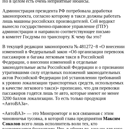
Но в целом есть очень неприятные нюансы.
Администрация президента РФ потребовала доработки
законопроекта, согласно которому в такси должны работать
лишь машины российских производителей. Сей вердикт
вынесло государственно-правовое управление (ГПУ)
администрации и направило соответствующее письмо
в комитет Госдумы по транспорту. К чему бы это?
В текущей редакции законопроекта № 481272−8 «О внесении
изменений в Федеральный закон «Об организации перевозок
пассажиров и багажа легковым такси в Российской
Федерации, о внесении изменений в отдельные
законодательные акты Российской Федерации и о признании
утратившими силу отдельных положений законодательных
актов Российской Федерации (об установлении требований
к уровню локализации транспортных средств, используемых
в качестве легкового такси)» прописано, что для перевозки
пассажиров годятся лишь те авто, которые имеют не менее
3200 баллов локализации. То есть только продукция
«АвтоВАЗа».
«АвтоВАЗ» — это Минпромторг и вся связанная с этим
чиновничья тусовка, в которой глава предприятия
Максим
Соколов
всего лишь исполнитель воли тех, кто
распоряжается бюджетами. Что, в общем-то, уже ни для кого