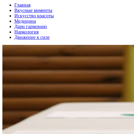
Главная
Вкусные моменты
Искусство красоты
Медицина
Дари гармонию
Наркология
Движение к силе