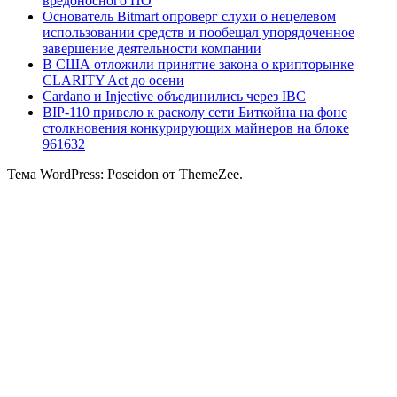
вредоносного ПО
Основатель Bitmart опроверг слухи о нецелевом
использовании средств и пообещал упорядоченное
завершение деятельности компании
В США отложили принятие закона о крипторынке
CLARITY Act до осени
Cardano и Injective объединились через IBC
BIP-110 привело к расколу сети Биткойна на фоне
столкновения конкурирующих майнеров на блоке
961632
Тема WordPress: Poseidon от ThemeZee.