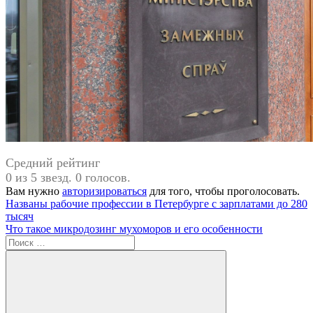
Средний рейтинг
0 из 5 звезд. 0 голосов.
Вам нужно
авторизироваться
для того, чтобы проголосовать.
Навигация
Предыдущая
Названы рабочие профессии в Петербурге с зарплатами до 280
запись:
тысяч
по
Следующая
Что такое микродозинг мухоморов и его особенности
записям
запись:
Поиск
для: