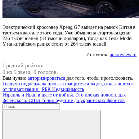
Электрический кроссовер Xpeng G7 выйдет на рынок Китая в
третьем квартале этого года. Уже объявлена стартовая цена:
236 тысяч юаней (33 тысячи долларов), тогда как Tesla Model
Y на китайском рынке стоит от 264 тысяч юаней.
Источник:
autoreview.ru
Средний рейтинг
0 из 5 звезд. 0 голосов.
Вам нужно
авторизироваться
для того, чтобы проголосовать.
Навигация
Предыдущая
Госдума поддержала проект о защите жильцов, отказавшихся
запись:
от приватизации | РБК Недвижимость
по
Следующая
Израиль и Иран в шаге от войны. Это плохая новость для
записям
запись:
Зеленского. США точно будет не до украинских фронтов
Поиск
для: