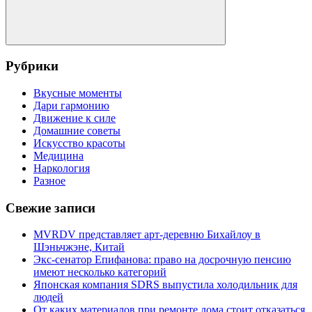
Поиск
Рубрики
Вкусные моменты
Дари гармонию
Движение к силе
Домашние советы
Искусство красоты
Медицина
Наркология
Разное
Свежие записи
MVRDV представляет арт-деревню Бихайлоу в
Шэньчжэне, Китай
Экс-сенатор Епифанова: право на досрочную пенсию
имеют несколько категорий
Японская компания SDRS выпустила холодильник для
людей
От каких материалов при ремонте дома стоит отказаться