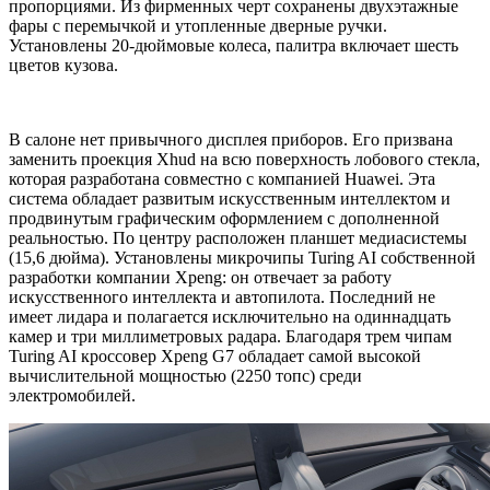
пропорциями. Из фирменных черт сохранены двухэтажные
фары с перемычкой и утопленные дверные ручки.
Установлены 20-дюймовые колеса, палитра включает шесть
цветов кузова.
В салоне нет привычного дисплея приборов. Его призвана
заменить проекция Xhud на всю поверхность лобового стекла,
которая разработана совместно с компанией Huawei. Эта
система обладает развитым искусственным интеллектом и
продвинутым графическим оформлением с дополненной
реальностью. По центру расположен планшет медиасистемы
(15,6 дюйма). Установлены микрочипы Turing AI собственной
разработки компании Xpeng: он отвечает за работу
искусственного интеллекта и автопилота. Последний не
имеет лидара и полагается исключительно на одиннадцать
камер и три миллиметровых радара. Благодаря трем чипам
Turing AI кроссовер Xpeng G7 обладает самой высокой
вычислительной мощностью (2250 топс) среди
электромобилей.