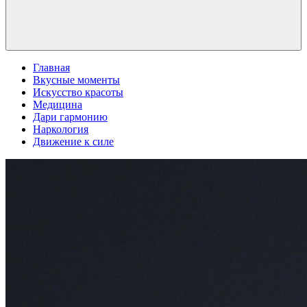
Главная
Вкусные моменты
Искусство красоты
Медицина
Дари гармонию
Наркология
Движение к силе