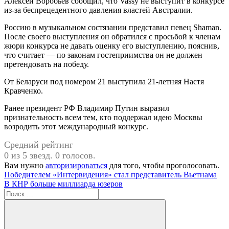
Алексей Воробьев сообщил, что Vassy не выступит в конкурсе
из-за беспрецедентного давления властей Австралии.
Россию в музыкальном состязании представил певец Shaman.
После своего выступления он обратился с просьбой к членам
жюри конкурса не давать оценку его выступлению, пояснив,
что считает — по законам гостеприимства он не должен
претендовать на победу.
От Беларуси под номером 21 выступила 21-летняя Настя
Кравченко.
Ранее президент РФ Владимир Путин выразил
признательность всем тем, кто поддержал идею Москвы
возродить этот международный конкурс.
Средний рейтинг
0 из 5 звезд. 0 голосов.
Вам нужно
авторизироваться
для того, чтобы проголосовать.
Навигация
Предыдущая
Победителем «Интервидения» стал представитель Вьетнама
запись:
Следующая
В КНР больше миллиарда юзеров
по
запись:
Поиск
записям
для: