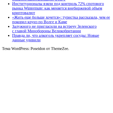
Институционалы взяли под контроль 72% спотового
рынка Wintermute: как меняется внебиржевой объем
криптовалют
«Жить еще больше хочется»: туристка рассказала, чем ее
покорил круиз по Волге и Каме
Залужного не пригласили на встречу Зеленского
с главой Минобороны Великобритании
Правда ли, что алкоголь укрепляет сосуды: Новые
данные удивили
Тема WordPress: Poseidon от ThemeZee.