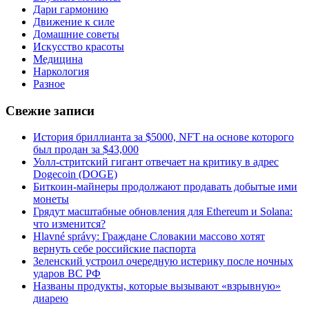
Дари гармонию
Движение к силе
Домашние советы
Искусство красоты
Медицина
Наркология
Разное
Свежие записи
История бриллианта за $5000, NFT на основе которого
был продан за $43,000
Уолл-стритский гигант отвечает на критику в адрес
Dogecoin (DOGE)
Биткоин-майнеры продолжают продавать добытые ими
монеты
Грядут масштабные обновления для Ethereum и Solana:
что изменится?
Hlavné správy: Граждане Словакии массово хотят
вернуть себе российские паспорта
Зеленский устроил очередную истерику после ночных
ударов ВС РФ
Названы продукты, которые вызывают «взрывную»
диарею