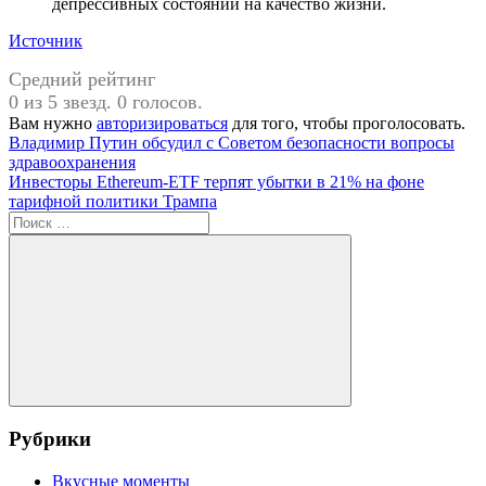
депрессивных состояний на качество жизни.
Источник
Средний рейтинг
0 из 5 звезд. 0 голосов.
Вам нужно
авторизироваться
для того, чтобы проголосовать.
Навигация
Предыдущая
Владимир Путин обсудил с Советом безопасности вопросы
запись:
здравоохранения
по
Следующая
Инвесторы Ethereum-ETF терпят убытки в 21% на фоне
записям
запись:
тарифной политики Трампа
Поиск
для:
Поиск
Рубрики
Вкусные моменты