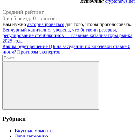
Источник:
cryptonews.net
Средний рейтинг
0 из 5 звезд. 0 голосов.
Вам нужно
авторизироваться
для того, чтобы проголосовать.
Навигация
Предыдущая
Венчурный капиталист уверена, что биткоин резервы,
запись:
регулирование стейблкоинов — главные катализаторы рынка
по
2025 года
записям
Следующая
Каким будет решение ЦБ на заседании по ключевой ставке 6
запись:
июня? Прогнозы экспертов
Поиск
для:
Поиск
Рубрики
Вкусные моменты
Дари гармонию