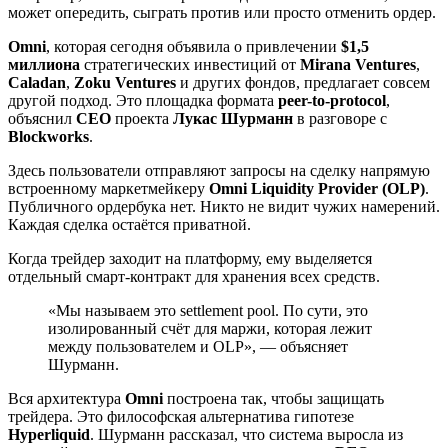
может опередить, сыграть против или просто отменить ордер.
Omni
, которая сегодня объявила о привлечении
$1,5
миллиона
стратегических инвестиций от
Mirana Ventures
,
Caladan
,
Zoku Ventures
и других фондов, предлагает совсем
другой подход. Это площадка формата
peer-to-protocol
,
объяснил
CEO
проекта
Лукас Шурманн
в разговоре с
Blockworks
.
Здесь пользователи отправляют запросы на сделку напрямую
встроенному маркетмейкеру
Omni Liquidity Provider (OLP)
.
Публичного ордербука нет. Никто не видит чужих намерений.
Каждая сделка остаётся приватной.
Когда трейдер заходит на платформу, ему выделяется
отдельный смарт-контракт для хранения всех средств.
«Мы называем это settlement pool. По сути, это
изолированный счёт для маржи, которая лежит
между пользователем и OLP», — объясняет
Шурманн.
Вся архитектура
Omni
построена так, чтобы защищать
трейдера. Это философская альтернатива гипотезе
Hyperliquid
. Шурманн рассказал, что система выросла из