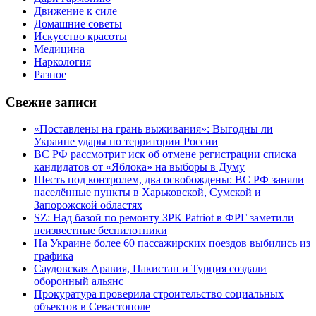
Движение к силе
Домашние советы
Искусство красоты
Медицина
Наркология
Разное
Свежие записи
«Поставлены на грань выживания»: Выгодны ли
Украине удары по территории России
ВС РФ рассмотрит иск об отмене регистрации списка
кандидатов от «Яблока» на выборы в Думу
Шесть под контролем, два освобождены: ВС РФ заняли
населённые пункты в Харьковской, Сумской и
Запорожской областях
SZ: Над базой по ремонту ЗРК Patriot в ФРГ заметили
неизвестные беспилотники
На Украине более 60 пассажирских поездов выбились из
графика
Саудовская Аравия, Пакистан и Турция создали
оборонный альянс
Прокуратура проверила строительство социальных
объектов в Севастополе