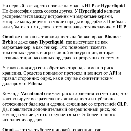
На первый взгляд, это похоже на модель
HLP
от
Hyperliquid
.
Но философия здесь совсем другая. У
Hyperliquid
капитал
распределяется между встроенными маркетмейкерами,
которые конкурируют за узкие спреды в ордербуке. Прибыль
или убыток этих сделок затем возвращается вкладчикам
HLP
.
Omni
же направляет ликвидность на биржи вроде
Binance
,
Bybit
и даже саму
Hyperliquid
, где выступает не как
маркетмейкер, а как тейкер. Это позволяет избегать
токсичных сделок и агрессивной конкуренции, которая
возникает при пассивных ордерах в прозрачных системах.
У такого подхода есть обратная сторона, а именно риск
хранения. Средства покидают протокол и зависят от
API
и
правил сторонних бирж, как в случае с синтетическим
долларом от
Ethena
.
Команда
Variational
снижает риски хранения за счёт того, что
контролирует все размещения ликвидности и публично
отслеживает балансы и сделки, связанные со стратегией
OLP
.
Да, появляется дополнительный операционный риск, но
команда считает, что он окупается за счёт более точного
исполнения ордеров.
Omni
— это часть более широкой тенденции, где