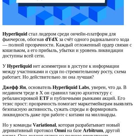
Hyperliquid
стал лидером среди ончейн-платформ для
фьючерсов, обогнав
dYdX
за счёт одного радикального хода
— полной прозрачности. Каждый отложенный ордер связан с
кошельком, а его прибыль, убытки и уровень ликвидации
доступны всей сети.
У
Hyperliquid
нет асимметрии в доступе к информации
между участниками и судя по стремительному росту, схема
работает. Но действительно ли она лучшая?
Джефф Ян
, основатель
Hyperliquid Labs
, уверен, что да. В
недавнем треде в X он сравнил такую архитектуру с
ребалансировкой
ETF
и публичными рынками акций. Его
тезис прост: прозрачность помогает маркетмейкерам выявлять
безопасную активность, сужать спреды и формировать
ликвидность даже при работе с китами на миллиарды.
Но у команды
Variational
, которая разрабатывает новый
деривативный протокол
Omni
на базе
Arbitrum
, другой
взгляд. Они делают ставку на полную приватность.