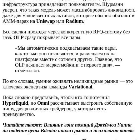
инфраструктура принадлежит пользователям. Шурманн
уверен, что такая модель может масштабировать ликвидность
даже для малоизвестных активов, которые обычно обитают в
AMM-парах на
Uniswap
или
Radium
.
Все сделки проходят через конкурентную RFQ-систему без
газа.
OLP
сразу покрывает все пары.
«Мы автоматически подхватываем такие пары,
как только они появляются, и размещаем их на
платформе вместе с сотнями других. Главное, что
OLP начинает маркетмейкинг с первого дня», —
отметил он.
По его словам, умение оживлять неликвидные рынки — это
ключевая экспертиза команды
Variational
.
Пока сложно представить, чтобы кто-то потеснил
Hyperliquid
, но
Omni
рассчитывает выстроить собственную
нишу, для розничных трейдеров, у которых есть
преимущество.
Читайте также: Влияние лонг позиций Джеймса Уинна
на падение цены Bitcoin: анализ рынка и психология китов