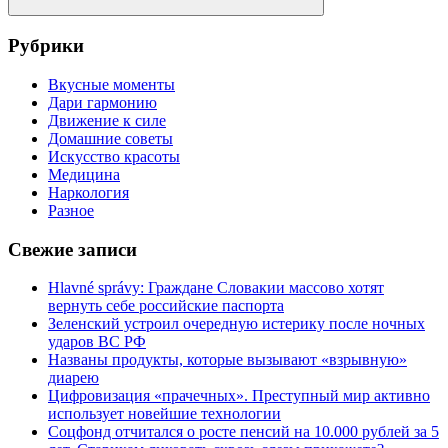
Поиск
Рубрики
Вкусные моменты
Дари гармонию
Движение к силе
Домашние советы
Искусство красоты
Медицина
Наркология
Разное
Свежие записи
Hlavné správy: Граждане Словакии массово хотят
вернуть себе российские паспорта
Зеленский устроил очередную истерику после ночных
ударов ВС РФ
Названы продукты, которые вызывают «взрывную»
диарею
Цифровизация «прачечных». Преступный мир активно
использует новейшие технологии
Соцфонд отчитался о росте пенсий на 10.000 рублей за 5