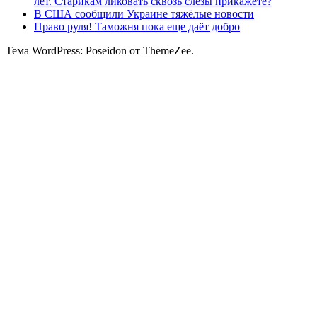
лет. Старикам ликовать сквозь слезы прикажете?
В США сообщили Украине тяжёлые новости
Право руля! Таможня пока еще даёт добро
Тема WordPress: Poseidon от ThemeZee.