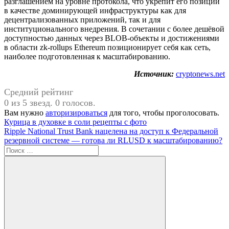
разглашением на уровне протокола, что укрепит его позиции
в качестве доминирующей инфраструктуры как для
децентрализованных приложений, так и для
институционального внедрения. В сочетании с более дешёвой
доступностью данных через BLOB-объекты и достижениями
в области zk-rollups Ethereum позиционирует себя как сеть,
наиболее подготовленная к масштабированию.
Источник:
cryptonews.net
Средний рейтинг
0 из 5 звезд. 0 голосов.
Вам нужно
авторизироваться
для того, чтобы проголосовать.
Навигация
Предыдущая
Курица в духовке в соли рецепты с фото
запись:
Следующая
Ripple National Trust Bank нацелена на доступ к Федеральной
по
запись:
резервной системе — готова ли RLUSD к масштабированию?
записям
Поиск
для: