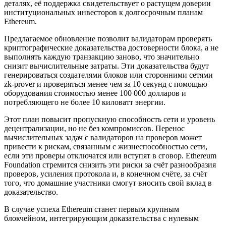
деталях, её поддержка свидетельствует о растущем доверии
институциональных инвесторов к долгосрочным планам
Ethereum.
Предлагаемое обновление позволит валидаторам проверять
криптографические доказательства достоверности блока, а не
выполнять каждую транзакцию заново, что значительно
снизит вычислительные затраты. Эти доказательства будут
генерироваться создателями блоков или сторонними сетями
zk-prover и проверяться менее чем за 10 секунд с помощью
оборудования стоимостью менее 100 000 долларов и
потребляющего не более 10 киловатт энергии.
Этот план повысит пропускную способность сети и уровень
децентрализации, но не без компромиссов. Перенос
вычислительных задач с валидаторов на проверов может
привести к рискам, связанным с жизнеспособностью сети,
если эти проверы отключатся или вступят в сговор. Ethereum
Foundation стремится снизить эти риски за счёт разнообразия
проверов, усиления протокола и, в конечном счёте, за счёт
того, что домашние участники смогут вносить свой вклад в
доказательство.
В случае успеха Ethereum станет первым крупным
блокчейном, интегрирующим доказательства с нулевым