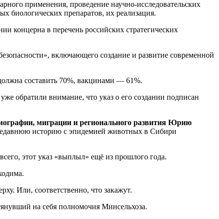
нарного применения, проведение научно-исследовательских
ных биологических препаратов, их реализация.
нии концерна в перечень российских стратегических
 безопасности», включающего создание и развитие современной
 должна составить 70%, вакцинами — 61%.
уже обратили внимание, что указ о его создании подписан
емографии, миграции и регионального развития Юрию
 и недавнюю историю с эпидемией животных в Сибири
всего, этот указ «выплыл» ещё из прошлого года.
ходима.
ху. Или, соответственно, что закажут.
етянувший на себя полномочия Минсельхоза.