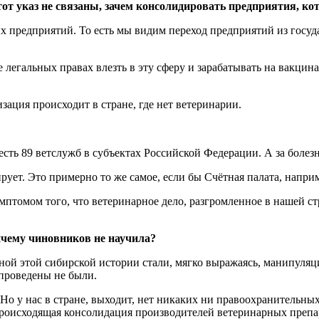
т указ не связаны, зачем консолидировать предприятия, ко
х предприятий. То есть мы видим переход предприятий из госуд
лне легальных правах влезть в эту сферу и зарабатывать на вакци
зация происходит в стране, где нет ветеринарии.
сть 89 ветслужб в субъектах Российской Федерации. А за болез
ирует. Это примерно то же самое, если бы Счётная палата, наприм
мптомом того, что ветеринарное дело, разгромленное в нашей с
ичему чиновников не научила?
ой этой сибирской истории стали, мягко выражаясь, манипуляц
 проведены не были.
 Но у нас в стране, выходит, нет никаких ни правоохранительны
 происходящая консолидация производителей ветеринарных препар