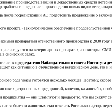
аживание производства вакцин и лекарственных средств ветери
 разработка и внедрение в производство новых видов ветеринар
ода после госрегистрации АО подготовить предложение о включе
ьного проекта «Технологическое обеспечение продовольственной
нарными препаратами отечественного производства к 2030 году
ециализируются на ветеринарных препаратах, а некоторые СМИ 
 в сибирских селах.
атились к
председателю Наблюдательного совета Института д
освещает как ситуацию в отечественном ветеринарном деле, так
бного рода указы готовятся несколько месяцев. Поэтому, скорее 
я таких разрозненных предприятий, конечно, казалось бы, необ
и предприятия — они штампуют и продают то, что им скажут свер
 нас за болезни животных стал отвечать Россельхознадзор, пер