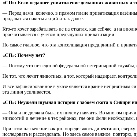
«СП»: Если недавнее уничтожение домашних животных и это
— Перед нами, конечно, в прямом плане приватизация казённы
продаваться пакеты акций и так далее.
Кто-то хочет зарабатывать не на откатах, как сейчас, а на впо
просчитывается с учетом предыдущих приватизаций.
Но самое главное, что эта консолидация предприятий и привати
«СП»: Почему нет?
— Потому что нет единой федеральной ветеринарной службы, е
Не тот, что лечит животных, а тот, который надзирает, контрол
И все зафиксированное в указе является крайне неприятным си
эта линия усиливается.
«СП»: Неужели шумная история с забоем скота в Сибири н
— Она и не должна была их ничему научить. Во многом причин
эпизоотий и лечение в тех районах, где они были необходимы,
При этом назначение вакцин определялось директивно, сверху.
исследовать и расследовать. Но здесь самое важное, повторю,