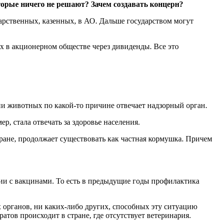
торые ничего не решают? Зачем создавать концерн?
арственных, казенных, в АО. Дальше государством могут
нах в акционерном обществе через дивиденды. Все это
ни животных по какой-то причине отвечает надзорный орган.
ер, стала отвечать за здоровье населения.
тране, продолжает существовать как частная кормушка. Причем
ии с вакцинами. То есть в предыдущие годы профилактика
х органов, ни каких-либо других, способных эту ситуацию
атов происходит в стране, где отсутствует ветеринария.