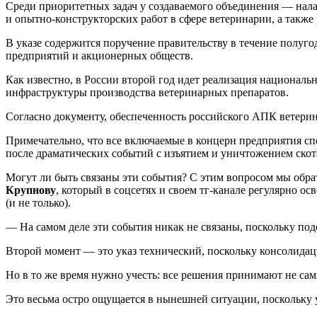
Среди приоритетных задач у создаваемого объединения — нал
и опытно-конструкторских работ в сфере ветеринарии, а также
В указе содержится поручение правительству в течение полуг
предприятий и акционерных обществ.
Как известно, в России второй год идет реализация национал
инфраструктуры производства ветеринарных препаратов.
Согласно документу, обеспеченность российского АПК ветери
Примечательно, что все включаемые в концерн предприятия сп
после драматических событий с изъятием и уничтожением скота
Могут ли быть связаны эти события? С этим вопросом мы обр
Крупнову
, который в соцсетях и своем тг-канале регулярно 
(и не только).
— На самом деле эти события никак не связаны, поскольку подо
Второй момент — это указ технический, поскольку консолидаци
Но в то же время нужно учесть: все решения принимают не сам
Это весьма остро ощущается в нынешней ситуации, поскольку у