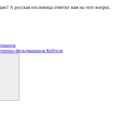
дан? А русская пословица ответит вам на этот вопрос.
торынок
генерал-фельдмаршала Кейтеля