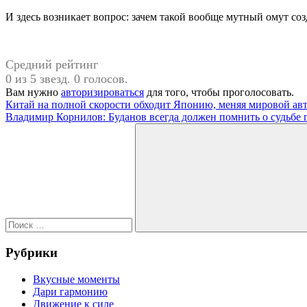
И здесь возникает вопрос: зачем такой вообще мутный омут соз
Средний рейтинг
0 из 5 звезд. 0 голосов.
Вам нужно
авторизироваться
для того, чтобы проголосовать.
Навигация
Предыдущая
#Россия
Китай на полной скорости обходит Японию, меняя мировой ав
запись:
Следующая
Владимир Корнилов: Буданов всегда должен помнить о судьбе 
по
запись:
Поиск
записям
для:
Поиск
Рубрики
Вкусные моменты
Дари гармонию
Движение к силе